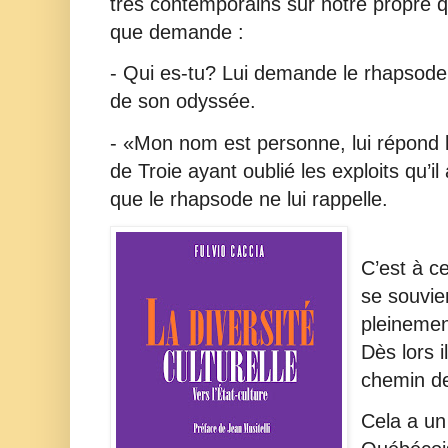
très contemporains sur notre propre quê
que demande :
- Qui es-tu? Lui demande le rhapsod
de son odyssée.
- «Mon nom est personne, lui répond l
de Troie ayant oublié les exploits qu’il
que le rhapsode ne lui rappelle.
C’est à c
se souvien
pleinemen
Dès lors i
chemin d
Cela a un