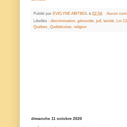
Publié par
EVELYNE ABITBOL
à
02:56
Aucun com
Libellés :
discrimination
,
génocide
,
juif
,
laïcité
,
Loi 2
Québec
,
Québécoise
,
religion
dimanche 11 octobre 2020