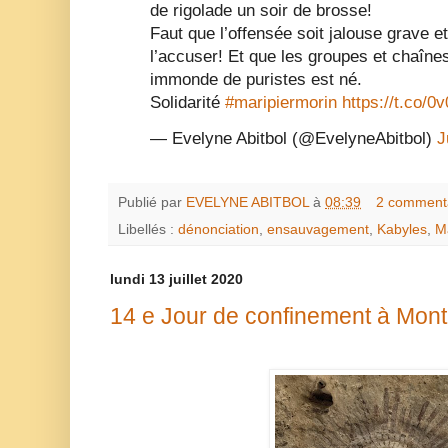
de rigolade un soir de brosse!
Faut que l’offensée soit jalouse grave e
l’accuser! Et que les groupes et chaîne
immonde de puristes est né.
Solidarité
#maripiermorin
https://t.co/
— Evelyne Abitbol (@EvelyneAbitbol)
J
Publié par
EVELYNE ABITBOL
à
08:39
2 comment
Libellés :
dénonciation
,
ensauvagement
,
Kabyles
,
Ma
lundi 13 juillet 2020
14 e Jour de confinement à Mont