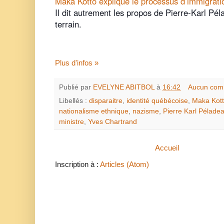
Maka Kotto explique le processus d’immigrati
Il dit autrement les propos de Pierre-Karl Péla
terrain.
Plus d'infos »
Publié par
EVELYNE ABITBOL
à
16:42
Aucun com
Libellés :
disparaitre
,
identité québécoise
,
Maka Kot
nationalisme ethnique
,
nazisme
,
Pierre Karl Pélade
ministre
,
Yves Chartrand
Accueil
Inscription à :
Articles (Atom)