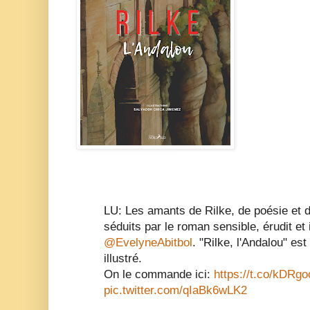
LU: Les amants de Rilke, de poésie et 
séduits par le roman sensible, érudit e
@EvelyneAbitbol
. "Rilke, l'Andalou" e
illustré.
On le commande ici:
https://t.co/kDR
pic.twitter.com/qIaBk6wLK2