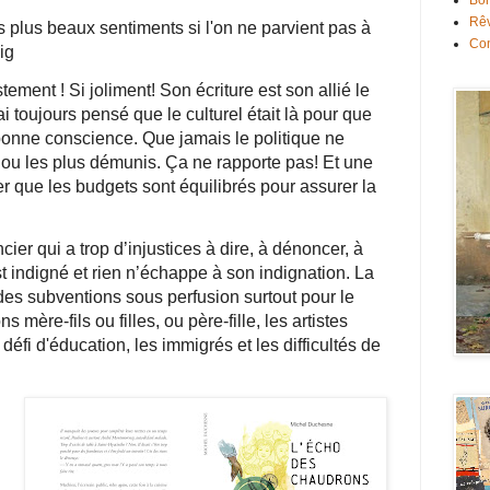
Bon
Rê
les plus beaux sentiments si l'on ne parvient pas à
Con
eig
ement ! Si joliment! Son écriture est son allié le
 toujours pensé que le culturel était là pour que
bonne conscience. Que jamais le politique ne
l ou les plus démunis. Ça ne rapporte pas! Et une
rer que les budgets sont équilibrés pour assurer la
er qui a trop d’injustices à dire, à dénoncer, à
 est indigné et rien n’échappe à son indignation. La
u des subventions sous perfusion surtout pour le
 mère-fils ou filles, ou père-fille, les artistes
défi d'éducation, les immigrés et les difficultés de