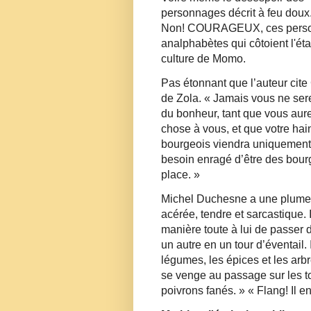
personnages décrit à feu dou
Non! COURAGEUX, ces pers
analphabètes qui côtoient l'ét
culture de Momo.
Pas étonnant que l’auteur cite
de Zola. « Jamais vous ne ser
du bonheur, tant que vous aur
chose à vous, et que votre hai
bourgeois viendra uniquement
besoin enragé d’être des bourg
place. »
Michel Duchesne a une plume 
acérée, tendre et sarcastique. 
manière toute à lui de passer d
un autre en un tour d’éventail.
légumes, les épices et les arbre
se venge au passage sur les t
poivrons fanés. » « Flang! Il 