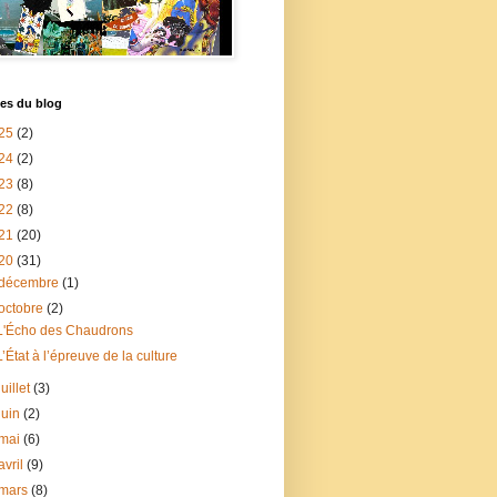
es du blog
25
(2)
24
(2)
23
(8)
22
(8)
21
(20)
20
(31)
décembre
(1)
octobre
(2)
L'Écho des Chaudrons
L’État à l’épreuve de la culture
juillet
(3)
juin
(2)
mai
(6)
avril
(9)
mars
(8)