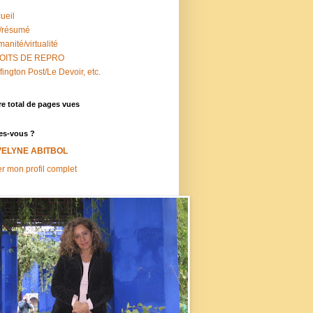
ueil
/résumé
anité/virtualité
OITS DE REPRO
fington Post/Le Devoir, etc.
e total de pages vues
es-vous ?
VELYNE ABITBOL
er mon profil complet