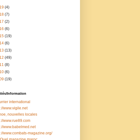
19
(4)
18
(7)
17
(2)
16
(6)
15
(19)
14
(6)
13
(13)
12
(49)
11
(8)
10
(6)
09
(19)
ités/Information
rrier international
p://www.vigile.net
oe, nouvelles locales
p://www.rue89.com
p://www.babelmed.net
p://www.combats-magazine.org/
 Quel magazine maroc