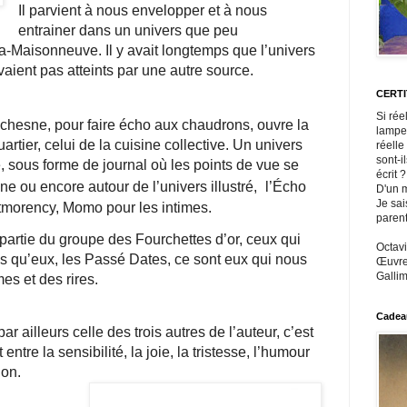
Il parvient à nous envelopper et à nous
entrainer dans un univers que peu
a-Maisonneuve. Il y avait longtemps que l’univers
aient pas atteints par une autre source.
CERT
Si rée
chesne, pour faire écho aux chaudrons, ouvre la
lampe
artier, celui de la cuisine collective. Un univers
réelle
sont-i
 sous forme de journal où les points de vue se
écrit ?
ne ou encore autour de l’univers illustré,
l’Écho
D'un m
Je sai
morency, Momo pour les intimes.
paren
 partie du groupe des Fourchettes d’or, ceux qui
Octavi
s qu’eux, les Passé Dates, ce sont eux qui nous
Œuvres
Gallim
mes et des rires.
Cadeau
 ailleurs celle des trois autres de l’auteur, c’est
tre la sensibilité, la joie, la tristesse, l’humour
ion.