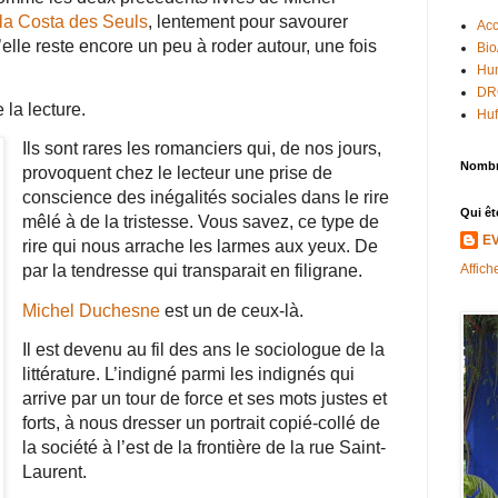
la Costa des Seuls
, lentement pour savourer
Acc
elle reste encore un peu à roder autour, une fois
Bio
Hum
DR
e la lecture.
Huf
Ils sont rares les romanciers qui, de nos jours,
Nombr
provoquent chez le lecteur une prise de
conscience des inégalités sociales dans le rire
Qui êt
mêlé à de la tristesse. Vous savez, ce type de
E
rire qui nous arrache les larmes aux yeux. De
Affich
par la tendresse qui transparait en filigrane.
Michel Duchesne
est un de ceux-là.
Il est devenu au fil des ans le sociologue de la
littérature. L’indigné parmi les indignés qui
arrive par un tour de force et ses mots justes et
forts, à nous dresser un portrait copié-collé de
la société à l’est de la frontière de la rue Saint-
Laurent.