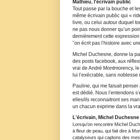
Mathieu, l'écrivain public
Tout passe par la bouche et les
même écrivain public qui « rid
livre, ou celui autour duquel 
ne pas nous donner qu’un point
dernièrement cette expression
"on écrit pas l'histoire avec u
Michel Duchesne, donne la paro
des posts facebook, aux réflexio
vrai de André Montmorency, le f
lui l'exécrable, sans noblesse 
Pauline, qui me faisait penser
est dédié. Nous l'entendons s'e
elles/ils reconnaitront ses man
un chacun exprime dans la vra
L'écrivain, Michel Duchesne
Lorsqu’on rencontre Michel Duche
à fleur de peau, qui fait dire à
catalyseurs qui captons des mess