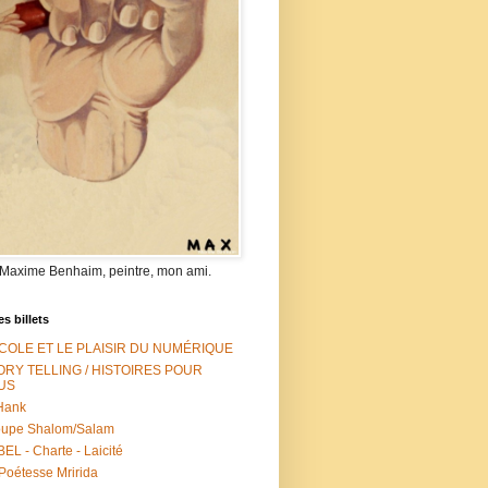
 Maxime Benhaim, peintre, mon ami.
es billets
ÉCOLE ET LE PLAISIR DU NUMÉRIQUE
ORY TELLING / HISTOIRES POUR
US
Hank
oupe Shalom/Salam
EL - Charte - Laicité
Poétesse Mririda