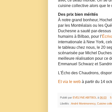
avec ce beau monde. On se dit 
cuisine collective alors que le
Des prix bien mérités
À notre grand bonheur, Hoch
par les Montréalais ou les Qué
Duchesne a sauté par-dessus le
humains à Bilbao, pour l’
Écriv
internationale à New York, cel
le tableau chez nous, le 20 se
scénarisée par Michel Duchesn
meilleure réalisation pour ce de
Emmanuel Schwarz et Sandrine
L'Écho des Chaudrons, dispon
Et via le web
à partir du 14 oc
Publié par
EVELYNE ABITBOL
à
06:03
5
Libellés :
André Montmorency
,
Cuisine coll