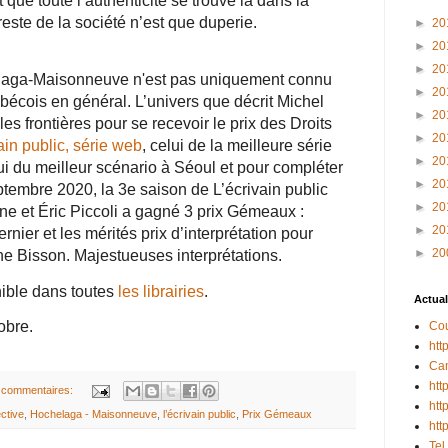
que toute l’authenticité se trouve là dans la
 reste de la société n’est que duperie.
►
20
►
20
►
20
elaga-Maisonneuve n'est pas uniquement connu
►
20
bécois en général. L’univers que décrit Michel
►
20
s frontières pour se recevoir le prix des Droits
►
20
ain public, série web
, celui de la meilleure série
►
20
ui du meilleur scénario à Séoul et pour compléter
►
20
ptembre 2020, la 3e saison de L’écrivain public
►
20
e et Éric Piccoli a gagné 3 prix Gémeaux :
►
20
rnier et les mérités prix d’interprétation pour
►
20
 Bisson. Majestueuses interprétations.
ible dans toutes
les librairies
.
Actual
tobre.
Cou
htt
Can
htt
 commentaires:
htt
ective
,
Hochelaga - Maisonneuve
,
l’écrivain public
,
Prix Gémeaux
htt
Tel