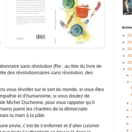
Archiv
►
20
►
20
e
►
20
►
20
►
20
onnaire sans révolution (Re : au titre du livre de
▼
20
rtie des révolutionnaires sans révolution, des
►
▼
ns vous révolter sur le sort du monde, si vous êtes
mpathie et d'humanisme, si vous doutez de
res de Michel Duchesne, pour vous rappeler qu’il
►
umains parmi les chantres de la démocratie
►
mais la main à la pâte.
►
►
ne envie, c’est de s’enfermer et d’aller cuisiner
►