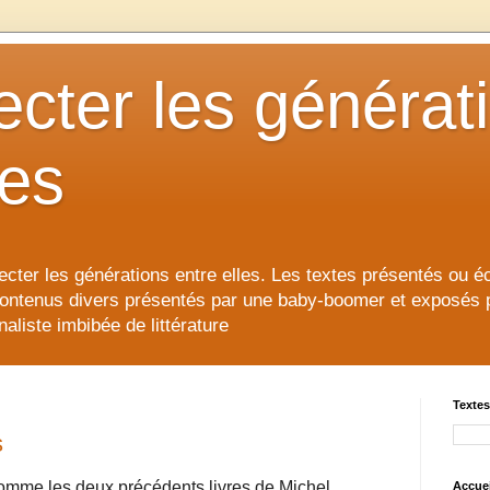
cter les générat
les
cter les générations entre elles. Les textes présentés ou éc
contenus divers présentés par une baby-boomer et exposés pour
aliste imbibée de littérature
Textes
s
mme les deux précédents livres de Michel
Accuei