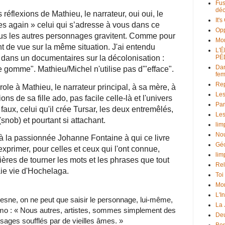
Fus
déc
 réflexions de Mathieu, le narrateur, oui oui, le
It'
es again » celui qui s’adresse à vous dans ce
Opp
tous les autres personnages gravitent. Comme pour
Mo
 de vue sur la même situation. J'ai entendu
L'
 dans un documentaires sur la décolonisation :
PÉ
Dan
ne gomme". Mathieu/Michel n'utilise pas d'"efface".
fe
Rep
le à Mathieu, le narrateur principal, à sa mère, à
Les
ns de sa fille ado, pas facile celle-là et l'univers
Par
aux, celui qu'il crée Tursar, les deux entremêlés,
Les
(snob) et pourtant si attachant.
lim
Nou
 à la passionnée Johanne Fontaine à qui ce livre
Géo
xprimer, pour celles et ceux qui l'ont connue,
lim
ières de tourner les mots et les phrases que tout
Rel
ie vie d'Hochelaga.
Toi
Mon
L'I
sne, on ne peut que saisir le personnage, lui-même,
La
 Momo : « Nous autres, artistes, sommes simplement des
Deu
ages soufflés par de vieilles âmes. »