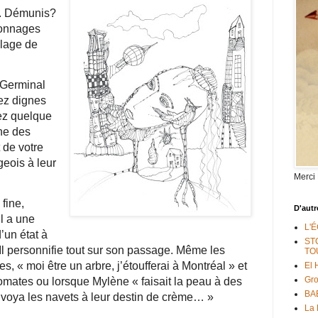
x. Démunis?
onnages
alage de
 Germinal
ez dignes
ez quelque
ne des
 de votre
eois à leur
Merci
fine,
D'autr
Il a une
L'
’un état à
ST
 Il personnifie tout sur son passage. Même les
TO
s, « moi être un arbre, j’étoufferai à Montréal » et
El 
Gr
omates ou lorsque Mylène « faisait la peau à des
BAB
envoya les navets à leur destin de crème… »
La 