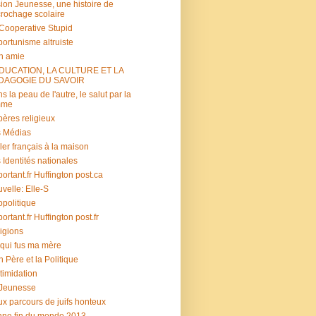
ion Jeunesse, une histoire de
rochage scolaire
s Cooperative Stupid
ortunisme altruiste
n amie
ÉDUCATION, LA CULTURE ET LA
DAGOGIE DU SAVOIR
s la peau de l'autre, le salut par la
mme
ères religieux
 Médias
ler français à la maison
 Identités nationales
portant.fr Huffington post.ca
velle: Elle-S
politique
portant.fr Huffington post.fr
igions
 qui fus ma mère
 Père et la Politique
ntimidation
 Jeunesse
x parcours de juifs honteux