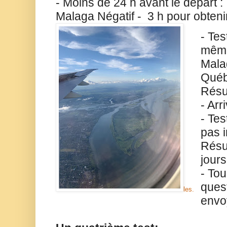
- Moins de 24 h avant le départ :
Malaga Négatif -
3 h pour obtenir
- Tes
même
Mal
Québ
Résu
- Ar
- Te
pas i
Résu
jour
- Tou
ques
les.
envo