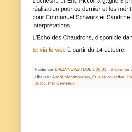
Duchesne et Éric Piccoli a gagné 3 pr
réalisation pour ce dernier et les mérit
pour Emmanuel Schwarz et Sandrine 
interprétations.
L'Écho des Chaudrons, disponible da
Et via le web
à partir du 14 octobre.
Publié par
EVELYNE ABITBOL
à
06:03
5 comment
Libellés :
André Montmorency
,
Cuisine collective
,
Ho
public
,
Prix Gémeaux