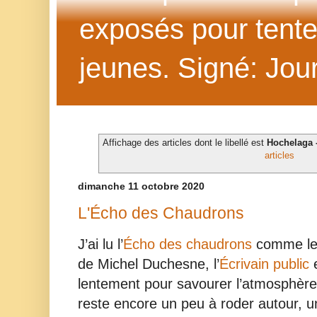
exposés pour tenter 
jeunes. Signé: Jour
Affichage des articles dont le libellé est
Hochelaga 
articles
dimanche 11 octobre 2020
L'Écho des Chaudrons
J’ai lu l’
Écho des chaudrons
comme les
de Michel Duchesne, l’
Écrivain public
lentement pour savourer l’atmosphère 
reste encore un peu à roder autour, un