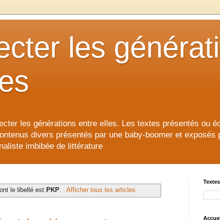
cter les générat
les
cter les générations entre elles. Les textes présentés ou éc
contenus divers présentés par une baby-boomer et exposés pour
aliste imbibée de littérature
Textes
ont le libellé est
PKP
.
Afficher tous les articles
Accuei