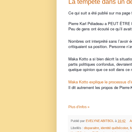
La tempête dans un d
Ce qui suit a été publié sur ma page
Pierre Karl Péladeau a PEUT ÊTRE bie
Peu de gens ont écouté ce qu’il avait 
Nombres ont interprété sans l’avoi
critiquaient sa position. Personne n’
Maka Kotto a si bien décrit la situatio
partis politiques confondus, devraien
quelque opinion que ce soit dans ce 
Maka Kotto explique le processus d’i
Il dit autrement les propos de Pierre-K
Plus d'infos »
Publié par
EVELYNE ABITBOL
à
16:42
A
Libellés :
disparaitre
,
identité québécoise
,
M