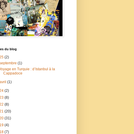
es du blog
25
(2)
septembre
(1)
Voyage en Turquie : d’Istanbul à la
Cappadoce
avril
(1)
24
(2)
23
(8)
22
(8)
21
(20)
20
(31)
19
(4)
18
(7)