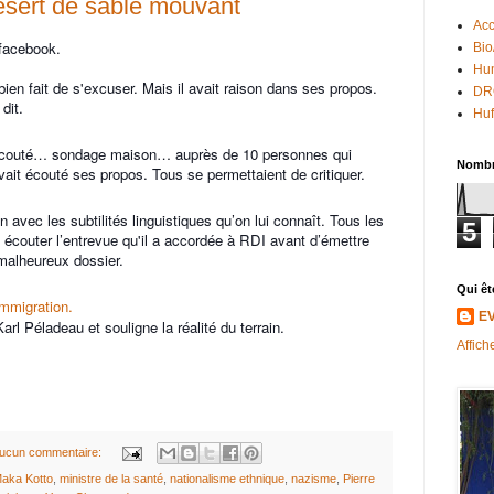
ésert de sable mouvant
Acc
 facebook.
Bio
Hum
n fait de s'excuser. Mais il avait raison dans ses propos.
DR
dit.
Huf
r écouté… sondage maison… auprès de 10 personnes qui
Nombr
avait écouté ses propos. Tous se permettaient de critiquer.
n avec les subtilités linguistiques qu’on lui connaît. Tous les
5
t écouter l’entrevue qu'il a accordée à RDI avant d’émettre
malheureux dossier.
Qui êt
mmigration.
E
arl Péladeau et souligne la réalité du terrain.
Affich
ucun commentaire:
aka Kotto
,
ministre de la santé
,
nationalisme ethnique
,
nazisme
,
Pierre