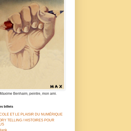
 Maxime Benhaim, peintre, mon ami.
es billets
ÉCOLE ET LE PLAISIR DU NUMÉRIQUE
ORY TELLING / HISTOIRES POUR
US
Hank