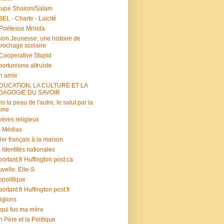
oupe Shalom/Salam
EL - Charte - Laicité
Poétesse Mririda
ion Jeunesse, une histoire de
rochage scolaire
s Cooperative Stupid
ortunisme altruiste
n amie
ÉDUCATION, LA CULTURE ET LA
DAGOGIE DU SAVOIR
s la peau de l'autre, le salut par la
mme
ères religieux
 Médias
ler français à la maison
 Identités nationales
portant.fr Huffington post.ca
velle: Elle-S
politique
portant.fr Huffington post.fr
igions
 qui fus ma mère
 Père et la Politique