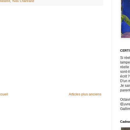
ministre
,
Yves Chartrand
CERT
Si rée
lampe
réelle
sont-i
écrit ?
D'un m
Je sai
paren
cueil
Articles plus anciens
Octavi
Œuvres
Gallim
Cadeau