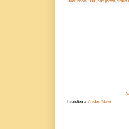
Karl Péladeau
,
PKP
,
point godwin
,
premier 
Ac
Inscription à :
Articles (Atom)