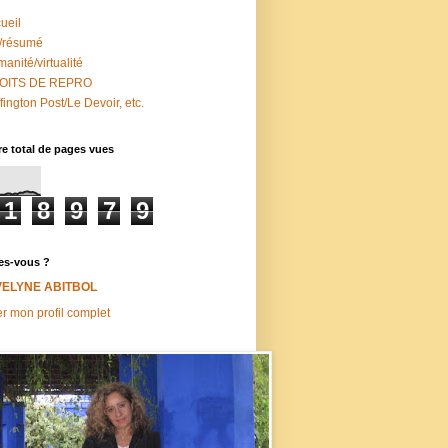
ueil
/résumé
anité/virtualité
OITS DE REPRO
fington Post/Le Devoir, etc.
e total de pages vues
1
8
9
7
9
es-vous ?
VELYNE ABITBOL
er mon profil complet