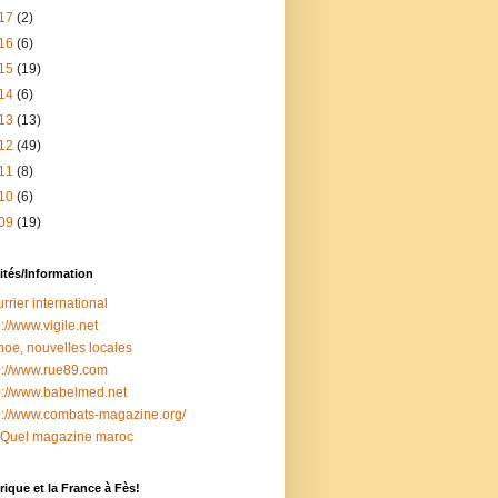
17
(2)
16
(6)
15
(19)
14
(6)
13
(13)
12
(49)
11
(8)
10
(6)
09
(19)
ités/Information
rrier international
p://www.vigile.net
oe, nouvelles locales
p://www.rue89.com
p://www.babelmed.net
p://www.combats-magazine.org/
 Quel magazine maroc
ique et la France à Fès!