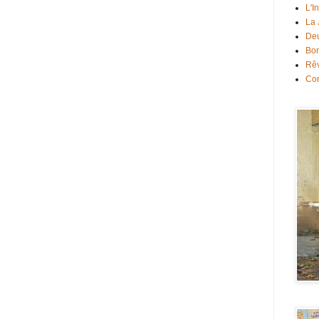
L'I
La
Deu
Bon
Rê
Con