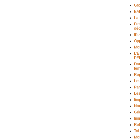
Gr
BAB
La 
Fus
déc
It'
Opp
Mo
L'
PÉ
Dan
fe
Rep
Les
Par
Les
lim
Nou
Géo
lim
Rel
Toi
Mon