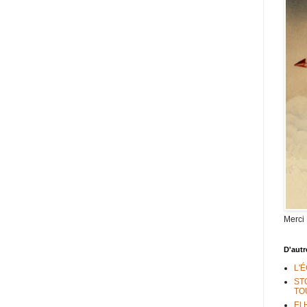
Merci
D'autr
L'
ST
TO
El 