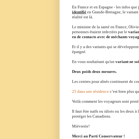
En France et en Espagne - les infos que j
identifié
en Grande-Bretagne, le varian
réalité est là.
Le ministre de la santé en France, Olivi
personnes étaient infectées par le
varian
eu de contacts avec de méchants voya
Et il y a des variants qui se développen
épargné.
En vous souhaitant qu'un
variant ne so
Deux poids deux mesures.
Les centres pour aînés continuent de com
25 dans une résidence
c’est bien plus q
Voilà comment les voyageurs sont prot
Il faut être naïfs ou idiots ou les deux à 
protéger les Canadiens.
Mièvrerie!
Merci au Parti Conservateur !