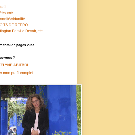
ueil
/résumé
anité/virtualité
OITS DE REPRO
fington Post/Le Devoir, etc.
e total de pages vues
es-vous ?
VELYNE ABITBOL
er mon profil complet