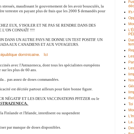
Fus
 stressés, maudissant le gouvernement de les avoir bousculés, la
déc
ière terrestre en payant plus de frais que les 2000 $ demandés pour
It'
Opp
Mo
CHEZ EUX, S’ISOLER ET NE PAS SE RENDRE DANS DES
 L’ON CONNAÎT !!!!
L'
PÉ
N DANS UN AUTRE PAYS NE DONNE UN TEST POSITIF. UN
Dan
NADA AUX CANADIENS ET AUX VOYAGEURS.
fe
Rep
République dominicaine.
Ici
Les
Par
cinés avec l'Astrazeneca, dont tous les spécialistes européens
Les
e sur les plus de 60 ans.
lim
ada... pas assez de doses commandées.
Nou
Géo
icacité est décriée partout ailleurs pour faire bonne figure.
lim
Rel
est PCR NÉGATIF ET LES DEUX VACCINATIONS PFITZER ou le
’ASTRAZENECA.
Toi
Mon
la Finlande et l'Irlande, interdisent ou suspendent
L'I
La
liser par manque de doses disponibles.
Deu