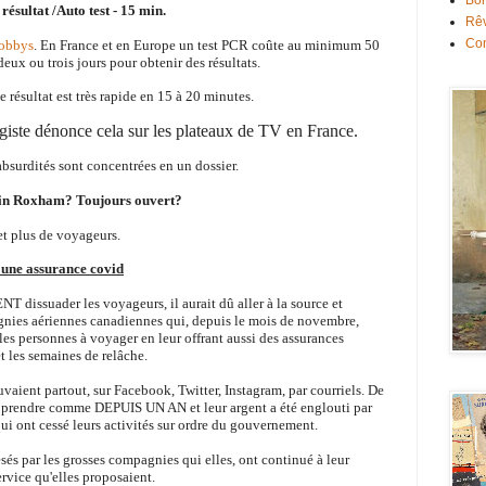
Bon
résultat /Auto test - 15 min.
Rê
Con
lobbys
. En France et en Europe un test PCR coûte au minimum 50
 deux ou trois jours pour obtenir des résultats.
e résultat est très rapide en 15 à 20 minutes.
giste dénonce cela sur les plateaux de TV en France.
bsurdités sont concentrées en un dossier.
min Roxham? Toujours ouvert?
 et plus de voyageurs.
 une assurance covid
dissuader les voyageurs, il aurait dû aller à la source et
nies aériennes canadiennes qui, depuis le mois de novembre,
 les personnes à voyager en leur offrant aussi des assurances
t les semaines de relâche.
vaient partout, sur Facebook, Twitter, Instagram, par courriels. De
 prendre comme DEPUIS UN AN et leur argent a été englouti par
i ont cessé leurs activités sur ordre du gouvernement.
ésés par les grosses compagnies qui elles, ont continué à leur
service qu'elles proposaient.