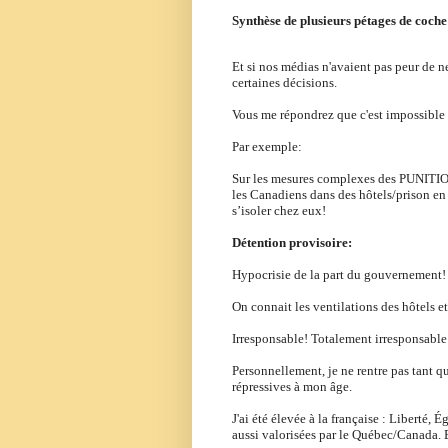
Synthèse de plusieurs pétages de coche
Et si nos médias n'avaient pas peur de ne
certaines décisions.
Vous me répondrez que c'est impossible
Par exemple:
Sur les mesures complexes des PUNIT
les Canadiens dans des hôtels/prison en d
s’isoler chez eux!
Détention provisoire:
Hypocrisie de la part du gouvernement
On connait les ventilations des hôtels e
Irresponsable! Totalement irresponsable
Personnellement, je ne rentre pas tant qu
répressives à mon âge.
J'ai été élevée à la française : L
iberté, Ég
aussi valorisées par le Québec/Canada. 