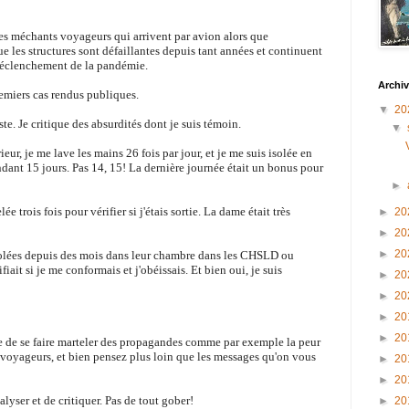
les méchants voyageurs qui arrivent par avion alors que
 les structures sont défaillantes depuis tant années et continuent
e déclenchement de la pandémie.
Archiv
remiers cas rendus publiques.
▼
20
te. Je critique des absurdités dont je suis témoin.
▼
ieur, je me lave les mains 26 fois par jour, et je me suis isolée en
dant 15 jours. Pas 14, 15! La dernière journée était un bonus pour
►
trois fois pour vérifier si j'étais sortie. La dame était très
►
20
►
20
►
20
isolées depuis des mois dans leur chambre dans les CHSLD ou
fiait si je me conformais et j'obéissais. Et bien oui, je suis
►
20
►
20
►
20
►
20
ue de se faire marteler des propagandes comme par exemple la peur
s voyageurs, et bien pensez plus loin que les messages qu'on vous
►
20
►
20
alyser et de critiquer. Pas de tout gober!
►
20