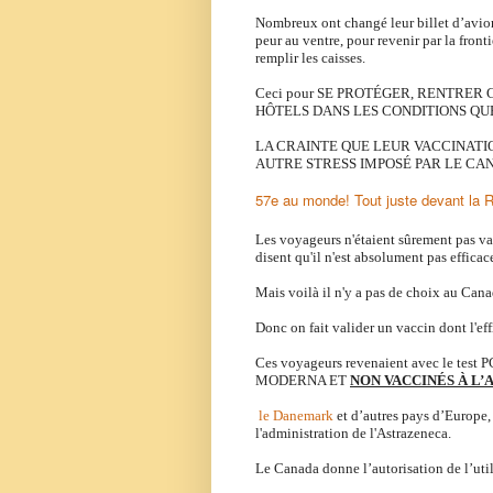
Nombreux ont changé leur billet d’avion
peur au ventre, pour revenir par la front
remplir les caisses.
Ceci pour SE PROTÉGER, RENTRER 
HÔTELS DANS LES CONDITIONS QUE
LA CRAINTE QUE LEUR VACCINATIO
AUTRE STRESS IMPOSÉ PAR LE CA
57e au monde! Tout juste devant la 
Les voyageurs n'étaient sûrement pas vac
disent qu'il n'est absolument pas efficac
Mais voilà il n'y a pas de choix au Can
Donc on fait valider un vaccin dont l'eff
Ces voyageurs revenaient avec le t
MODERNA ET
NON VACCINÉS À L
le Danemark
et d’autres pays d’Europe, 
l'administration de l'Astrazeneca.
Le Canada donne l’autorisation de l’uti