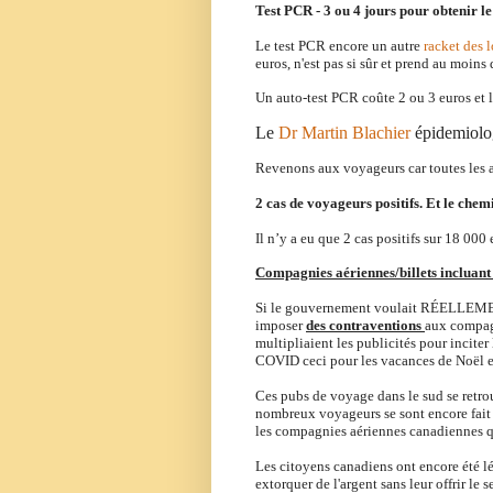
Test PCR - 3 ou 4 jours pour obtenir le 
Le test PCR encore un autre
racket des 
euros, n'est pas si sûr et prend au moins
Un auto-test PCR coûte 2 ou 3 euros et l
Le
Dr Martin Blachier
épidemiolo
Revenons aux voyageurs car toutes les a
2 cas de voyageurs positifs.
Et le che
Il n’y a eu que 2 cas positifs sur 18 000
Compagnies aériennes/billets incluant
Si le gouvernement voulait RÉELLEMENT 
imposer
des contraventions
aux compag
multipliaient les publicités pour inciter
COVID ceci pour les vacances de Noël e
Ces pubs de voyage dans le sud se retrou
nombreux voyageurs se sont encore fait
les compagnies aériennes canadiennes qu
Les citoyens canadiens ont encore été
l
extorquer de l'argent sans leur offrir le 