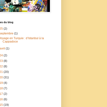
es du blog
25
(2)
septembre
(1)
Voyage en Turquie : d’Istanbul à la
Cappadoce
avril
(1)
24
(2)
23
(8)
22
(8)
21
(20)
20
(31)
19
(4)
18
(7)
17
(2)
16
(6)
15
(19)