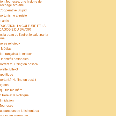
ion Jeunesse, une histoire de
rochage scolaire
s Cooperative Stupid
ortunisme altruiste
n amie
ÉDUCATION, LA CULTURE ET LA
DAGOGIE DU SAVOIR
s la peau de l'autre, le salut par la
mme
ères religieux
 Médias
ler français à la maison
 Identités nationales
portant.fr Huffington post.ca
velle: Elle-S
politique
portant.fr Huffington post.fr
igions
 qui fus ma mère
 Père et la Politique
ntimidation
 Jeunesse
x parcours de juifs honteux