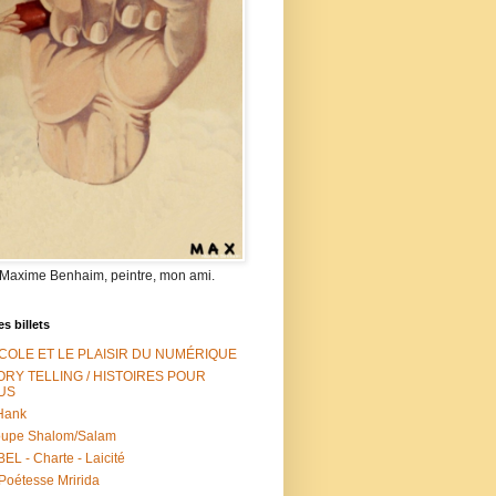
 Maxime Benhaim, peintre, mon ami.
es billets
ÉCOLE ET LE PLAISIR DU NUMÉRIQUE
ORY TELLING / HISTOIRES POUR
US
Hank
oupe Shalom/Salam
EL - Charte - Laicité
Poétesse Mririda