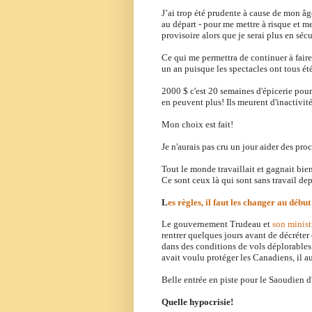
J’ai trop été prudente à cause de mon âg
au départ - pour me mettre à risque et me
provisoire alors que je serai plus en sécu
Ce qui me permettra de continuer à faire 
un an puisque les spectacles ont tous ét
2000 $ c'est 20 semaines d'épicerie pour 
en peuvent plus! Ils meurent d'inactivit
Mon choix est fait!
Je n'aurais pas cru un jour aider des proc
Tout le monde travaillait et gagnait bie
Ce sont ceux là qui sont sans travail de
L
es règles, il faut les changer au débu
Le gouvernement Trudeau et
son minist
rentrer quelques jours avant de décréter
dans des conditions de vols déplorables 
avait voulu protéger les Canadiens, il au
Belle entrée en piste
pour le Saoudien d
Quelle hypocrisie!