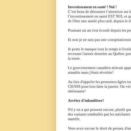
Investissement en santé ! Nul !
C’est beau de détourner l’attention sur 
l’investissement en santé EST NUL et que
de l'être une année plus tard, depuis l
Pourtant un an s'est écoulé depuis les p
Et non je ne suis pas une conspirationnis
Je porte le masque tout le temps à l'extér
revenant l'année dernière au Québec pen
la route.
Le gouvernement canadien m'avait appelée 
aimable mais j'étais révoltée!
Au lieu d'appeler les personnes âgées 
CIUSSS pour leur faire la jasette. On véri
obéissante!
Arrêtez d'infantiliser!
S'il y en a qui pensent encore, plutôt q
des variants trimballés par les méchant
martèle.
Vous avez encore le droit de penser, d'an