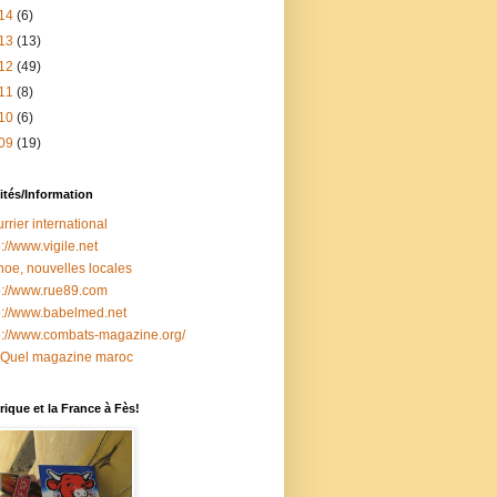
14
(6)
13
(13)
12
(49)
11
(8)
10
(6)
09
(19)
ités/Information
rrier international
p://www.vigile.net
oe, nouvelles locales
p://www.rue89.com
p://www.babelmed.net
p://www.combats-magazine.org/
 Quel magazine maroc
ique et la France à Fès!