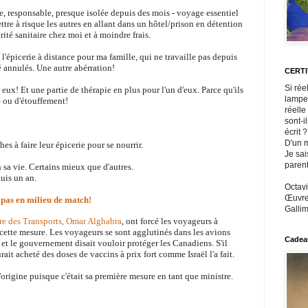
e, responsable, presque isolée depuis des mois - voyage essentiel
ttre à risque les autres en allant dans un hôtel/prison en détention
rité sanitaire chez moi et à moindre frais.
l'épicerie à distance pour ma famille, qui ne travaille pas depuis
é annulés. Une autre abérration!
CERT
Si rée
eux! Et une partie de thérapie en plus pour l'un d'eux. Parce qu'ils
lampe
é ou d'étouffement!
réelle
sont-i
écrit ?
D'un m
hes à faire leur épicerie pour se nourrir.
Je sai
paren
n sa vie. Certains mieux que d'autres.
puis un an.
Octavi
Œuvres
t pas en milieu de match!
Gallim
re des Transports, Omar Alghabra
, ont forcé les voyageurs à
 cette mesure. Les voyageurs se sont agglutinés dans les avions
Cadeau
et le gouvernement disait vouloir protéger les Canadiens. S'il
rait acheté des doses de vaccins à prix fort comme Israël l'a fait.
'origine
puisque c'était sa première mesure en tant que ministre.