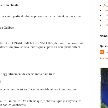
 sur facebook.
Acc
Bio
Hum
 pas faire partie des biens-pensants et remettaient en questions
DR
Huf
 au Québec.
Nombr
IONS et du FINANCEMENT des VACCINS, détourné en envoyant
Qui êt
étention provisoire à leur risque et péril au lieu qu’ils aillent
E
Affich
!
t l’agglutinement des personnes en un lieu!
!
e cette mesure est en place. Je ne céderai pas à des mesures
alité, Fraternité. Des valeurs que je chéris et que je croyais être
Et par les Québécois!