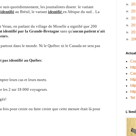
►
20
e suis quotidiennement, les journalistes disent: le variant
►
20
t
identifié
au Brésil, le variant
identifié
en Afrique du sud... La
►
20
►
20
er Veran, en parlant du village de Moselle a signifié que 200
t identifié par la Grande-Bretagne
sans qu'
aucun patient n'ait
►
20
geurs.
►
20
t partout dans le monde. Ni le Québec ni le Canada ne sera pas
Actual
it pas identifié au Québec
.
Cou
htt
Can
pter leurs cas et leurs morts.
htt
htt
ue les 2 sur 18 000 voyageurs.
htt
Tel
égés!
la fois pour croire ou faire croire que cette mesure était là pour
L'Amér