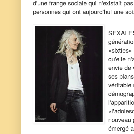
d'une frange sociale qui n'existait pa
personnes qui ont aujourd'hui une so
SEXALES
génératio
«sixties»
qu'elle n
envie de v
ses plans
véritable
démograph
l'appariti
«l'adoles
nouveau g
émergé au