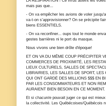
LA RESPIRATION ! Ce virus atteint les voies 
mais pas que...
- On va empêcher les avions de voler jusqu'
va-t-on s’approvisionner? On se précipite fai
biens ESSENTIELS.
- On va reconfiner... oups tout le monde enva
gestes barrières ni le port du masque.
Nous vivons une bien drôle d'époque!
ET ON VA DU MÊME COUP PRÉCIPITER VER
COMMERCES DE PROXIMITÉ, LES RESTAU
LIEUX CULTURELS, SALLES DE SPECTACL
LIBRAIRIES, LES SALLES DE SPORT, LE
QUI ONT GARDÉ DES MILLIONS $$$ EN B
PAR LES CONSOMMATEURS ET NON REM
AURAIENT BIEN BESOIN EN CE MOMENT
Et si chacun/e pouvait juger ce qui est mieux 
la collectivité. Les Québécoises/Québécois n