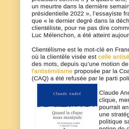
un meurtre dans la dernière sema
présidentielle 2022 », l’essayiste fr
que « le dernier degré dans la déc
clientéliste, pour ne pas dire comm
Luc Mélenchon, a été atteint aujour
Clientélisme est le mot-clé en F
où la clientèle visée est
celle antis
des mots, depuis qu’une motion d
l'antisémitisme
proposée par la Coa
(CAQ) a été refusée par le parti pol
Claude And
clique, me
pourrait a
une straté
politique s
notion de 