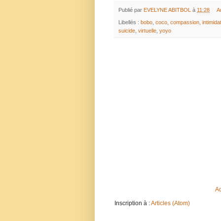
Publié par
EVELYNE ABITBOL
à
11:28
A
Libellés :
bobo
,
coco
,
compassion
,
intimida
suicide
,
virtuelle
,
yoyo
Ac
Inscription à :
Articles (Atom)