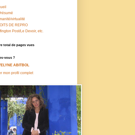
ueil
/résumé
anité/virtualité
OITS DE REPRO
fington Post/Le Devoir, etc.
e total de pages vues
es-vous ?
VELYNE ABITBOL
er mon profil complet