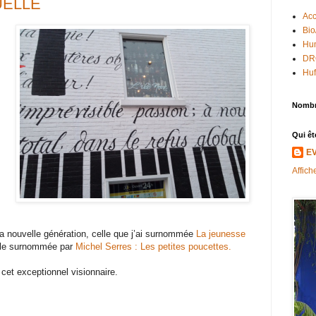
UELLE
Acc
Bio
Hum
DR
Huf
Nombr
Qui êt
E
Affich
 nouvelle génération, celle que j’ai surnommée
La jeunesse
elle surnommée par
Michel Serres : Les petites poucettes.
cet exceptionnel visionnaire.