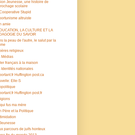
ion Jeunesse, une histoire de
rochage scolaire
s Cooperative Stupid
ortunisme altruiste
n amie
ÉDUCATION, LA CULTURE ET LA
DAGOGIE DU SAVOIR
s la peau de l'autre, le salut par la
mme
ères religieux
 Médias
ler français à la maison
 Identités nationales
portant.fr Huffington post.ca
velle: Elle-S
politique
portant.fr Huffington post.fr
igions
 qui fus ma mère
 Père et la Politique
ntimidation
 Jeunesse
x parcours de juifs honteux