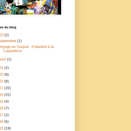
es du blog
25
(2)
septembre
(1)
Voyage en Turquie : d’Istanbul à la
Cappadoce
avril
(1)
24
(2)
23
(8)
22
(8)
21
(20)
20
(31)
19
(4)
18
(7)
17
(2)
16
(6)
15
(19)