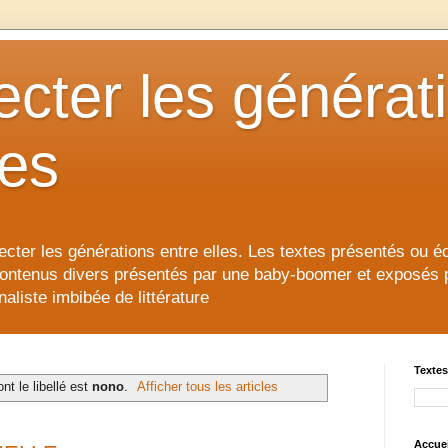
cter les générat
les
cter les générations entre elles. Les textes présentés ou éc
contenus divers présentés par une baby-boomer et exposés pour
aliste imbibée de littérature
Textes
nt le libellé est
nono
.
Afficher tous les articles
Accuei