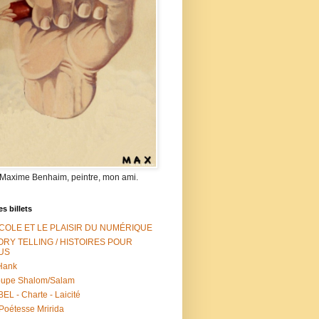
 Maxime Benhaim, peintre, mon ami.
es billets
ÉCOLE ET LE PLAISIR DU NUMÉRIQUE
ORY TELLING / HISTOIRES POUR
US
Hank
oupe Shalom/Salam
EL - Charte - Laicité
Poétesse Mririda