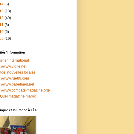
14
(6)
13
(13)
12
(49)
11
(8)
10
(6)
09
(19)
ités/Information
rrier international
p://www.vigile.net
oe, nouvelles locales
p://www.rue89.com
p://www.babelmed.net
p://www.combats-magazine.org/
 Quel magazine maroc
ique et la France à Fès!