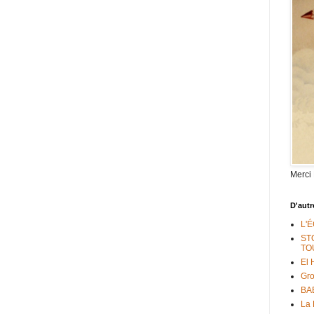
Merci
D'autr
L'
ST
TO
El 
Gr
BAB
La 