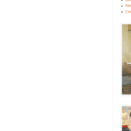
Bon
Rê
Con