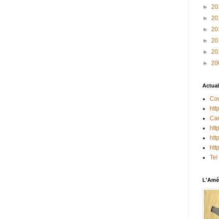
►
20
►
20
►
20
►
20
►
20
►
20
Actual
Cou
htt
Can
htt
htt
htt
Tel
L'Amér