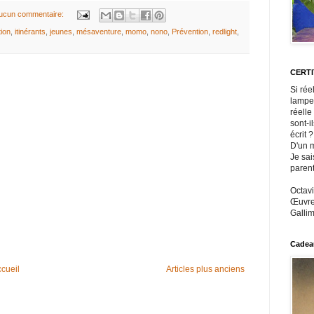
ucun commentaire:
tion
,
itinérants
,
jeunes
,
mésaventure
,
momo
,
nono
,
Prévention
,
redlight
,
CERT
Si rée
lampe
réelle
sont-i
écrit ?
D'un m
Je sai
paren
Octavi
Œuvres
Gallim
Cadeau
cueil
Articles plus anciens