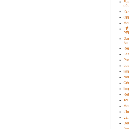
Fus
déc
It'
Opp
Mo
L'
PÉ
Dan
fe
Rep
Les
Par
Les
lim
Nou
Géo
lim
Rel
Toi
Mon
L'I
La
Deu