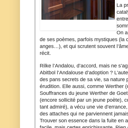
La pr
catal
entre
somme
On a 
de ses poèmes, parfois mystiques (la 
anges…), et qui scrutent souvent l’âme 
récit.
Rilke l’Andalou, d’accord, mais ne s’agit
Abitbol l’Andalouse d’adoption ? L’aute
des pans secrets de sa vie, sa nature 
érudition. Elle aussi, comme Werther (
Souffrances du jeune Werther de Goet
(encore sollicité par un jeune poète),
tant admiré), a vécu une vie d’errance
des attaches qui ne parviennent jamais 
Trouver son essence dans la fuite en a
facile, mais certes enrichissante. Rien