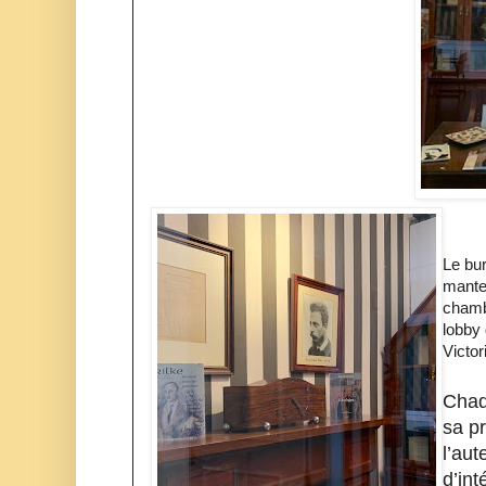
Le bur
mante
chambr
lobby 
Victor
Chaq
sa p
l’aut
d’int