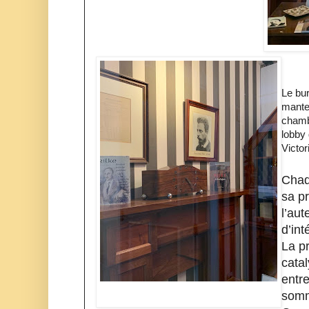
Le bur
mante
chambr
lobby 
Victor
Chaq
sa p
l’aut
d’int
La pr
catal
entre
somme