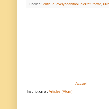
Libellés :
critique
,
evelyneabitbol
,
pierreturcotte
,
ril
Accueil
Inscription à :
Articles (Atom)