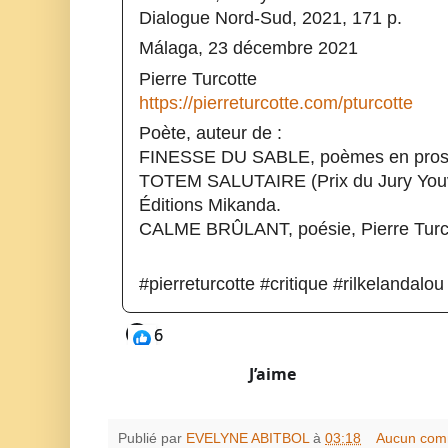
Dialogue Nord-Sud, 2021, 171 p.
Málaga, 23 décembre 2021
Pierre Turcotte
https://pierreturcotte.com/pturcotte
Poète, auteur de :
FINESSE DU SABLE, poèmes en prose,
TOTEM SALUTAIRE (Prix du Jury Youve
Éditions Mikanda.
CALME BRÛLANT, poésie, Pierre Turco
#pierreturcotte #critique #rilkelandalo
6
6
J’aime
Publié par
EVELYNE ABITBOL
à
03:18
Aucun com