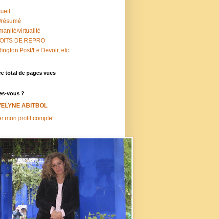
ueil
/résumé
anité/virtualité
OITS DE REPRO
fington Post/Le Devoir, etc.
e total de pages vues
es-vous ?
VELYNE ABITBOL
er mon profil complet