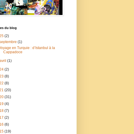
es du blog
25
(2)
septembre
(1)
Voyage en Turquie : d’Istanbul à la
Cappadoce
avril
(1)
24
(2)
23
(8)
22
(8)
21
(20)
20
(31)
19
(4)
18
(7)
17
(2)
16
(6)
15
(19)