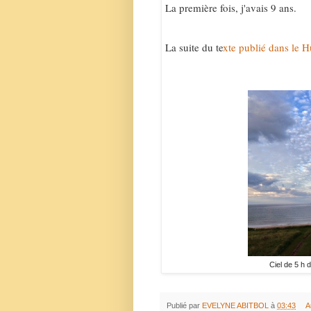
La première fois, j'avais 9 ans.
La suite du te
xte publié dans le H
Ciel de 5 h d
Publié par
EVELYNE ABITBOL
à
03:43
A