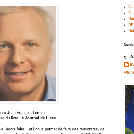
Acc
Bio
Hum
DR
Huf
Nombr
Qui êt
E
Affich
oto Jean-François Lemire
re du livre
Le Journal de Lisée
que j'adore faire... qui nous permet de faire des rencontres, de