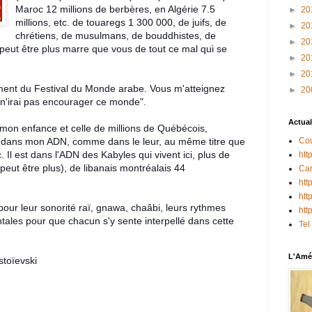
Maroc 12
millions de berbères, en Algérie 7.5
►
20
millions, etc. de touaregs 1 300 000, de juifs, de
►
20
chrétiens, de musulmans, de bouddhistes, de
►
20
 peut être plus marre que vous de tout ce mal qui se
►
20
►
20
cement du Festival du Monde arabe. Vous m'atteignez
►
20
 n'irai pas encourager ce monde".
Actual
 mon enfance et celle de millions de Québécois,
st dans mon ADN, comme dans le leur, au même titre que
Cou
Il est dans l'ADN des Kabyles qui vivent ici, plus de
htt
peut être plus), de libanais montréalais
44
Can
htt
htt
our leur sonorité raï, gnawa, chaâbi, leurs rythmes
htt
entales pour que chacun s'y sente interpellé dans cette
Tel
L'Amér
stoïevski