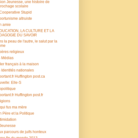
ion Jeunesse, une histoire de
rochage scolaire
s Cooperative Stupid
ortunisme altruiste
n amie
ÉDUCATION, LA CULTURE ET LA
DAGOGIE DU SAVOIR
s la peau de l'autre, le salut par la
mme
ères religieux
 Médias
ler français à la maison
 Identités nationales
portant.fr Huffington post.ca
velle: Elle-S
politique
portant.fr Huffington post.fr
igions
 qui fus ma mère
 Père et la Politique
ntimidation
 Jeunesse
x parcours de juifs honteux