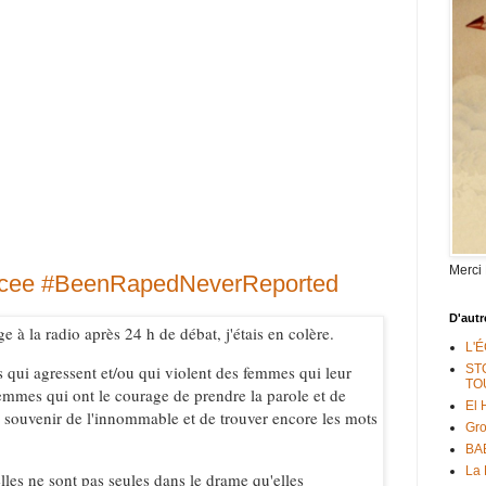
Merci
cee #BeenRapedNeverReported
D'autr
 à la radio après 24 h de débat, j'étais en colère.
L'
qui agressent et/ou qui violent des femmes qui leur
ST
TO
femmes qui ont le courage de prendre la parole et de
El 
e souvenir de l'innommable et de trouver encore les mots
Gr
BAB
La 
lles ne sont pas seules dans le drame qu'elles