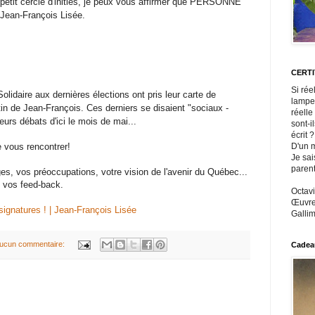
 petit cercle d'initiés, je peux vous affirmer que PERSONNE
e Jean-François Lisée.
CERT
Si rée
idaire aux dernières élections ont pris leur carte de
lampe
in de Jean-François. Ces derniers se disaient "sociaux -
réelle
eurs débats d'ici le mois de mai...
sont-i
écrit ?
de vous rencontrer!
D'un m
Je sai
paren
s, vos préoccupations, votre vision de l'avenir du Québec...
de vos feed-back.
Octavi
Œuvres
signatures ! | Jean-François Lisée
Gallim
ucun commentaire:
Cadeau