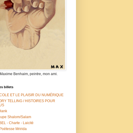
 Maxime Benhaim, peintre, mon ami.
es billets
ÉCOLE ET LE PLAISIR DU NUMÉRIQUE
ORY TELLING / HISTOIRES POUR
US
Hank
oupe Shalom/Salam
EL - Charte - Laicité
Poétesse Mririda