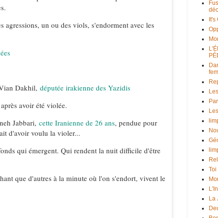
Fus
s.
déc
It'
 agressions, un ou des viols, s'endorment avec les
Opp
Mo
L'
pées
PÉ
Dan
fe
Rep
 Vian Dakhil,
députée irakienne des Yazidis
Les
Par
après avoir été violée.
Les
lim
aneh Jabbari,
cette Iranienne de 26 ans
, pendue pour
Nou
t d'avoir voulu la violer...
Géo
onds qui émergent. Qui rendent la nuit difficile d'être
lim
Rel
Toi
ant que d'autres à la minute où l'on s'endort, vivent le
Mon
L'I
La
Deu