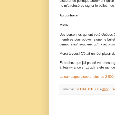
discuter de politique autrement qu'en
ne m'a refusé de signer le bulletin d
Au contraire!
Mieux...
Des personnes qui ont voté Québec Sol
membres pour pouvoir signer le bullet
démocrates" soucieux qu'il y ait plusi
Merci à vous! C'était un réel plaisir 
Et sachez que j'ai passé vos message
à Jean-François. Et qu'il a été ravi 
La campagne Lisée atteint les 2 000 
Publié par
EVELYNE ABITBOL
à
06:56
A