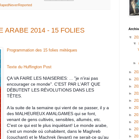
RapedNeverReported
 ARABE 2014 - 15 FOLIES
Archiv
▼
20
▼
Programmation des 15 folies métèques
►
Texte du Huffington Post
►
20
ÇA VA FAIRE LES NIAISERIES: ... "je n'irai pas
►
20
encourager ce monde". C'EST PAR L'ART QUE
►
20
DÉBUTENT LES RÉVOLUTIONS DANS LES
►
20
TÊTES.
►
20
A la suite de la semaine qui vient de se passer, il y a
►
20
des MALHEUREUX AMALGAMES qui se font,
►
20
venant de gens cultivés, sensibles, allumés, etc.
►
20
C'est ce qui est le plus inquiétant! Le monde arabe,
►
20
c'est un monde où cohabitent, dans le Maghreb
►
20
(couchant) et le Machrek (levant) ne serait-ce qu'au