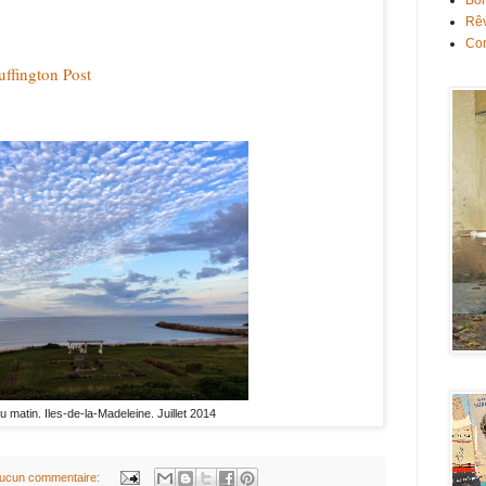
Bon
Rê
Con
uffington Post
u matin. Iles-de-la-Madeleine. Juillet 2014
ucun commentaire: