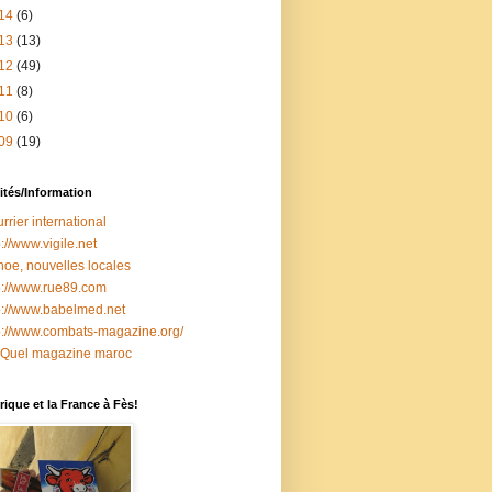
14
(6)
13
(13)
12
(49)
11
(8)
10
(6)
09
(19)
ités/Information
rrier international
p://www.vigile.net
oe, nouvelles locales
p://www.rue89.com
p://www.babelmed.net
p://www.combats-magazine.org/
 Quel magazine maroc
ique et la France à Fès!