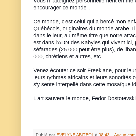
Vous m'atteignez personnellement en me di
encourager ce monde".
Ce monde, c'est celui qui a bercé mon enfa
Québécois, originaires du monde arabe. 
dans le leur, au même titre que notre atta
est dans l'ADN des Kabyles qui vivent ici, 
séfarades (25 000 peut être plus), de liba
000,
chrétiens et autres
, etc.
Venez écouter ce soir Freeklane, pour leur
leurs rythmes africains et leurs sonorités
s'y sente interpellé dans cette mosaïque id
L'art sauvera le monde, Fedor Dostoïevsk
Publié par
EVELYNE ABITBOL
à
08:43
Aucun com