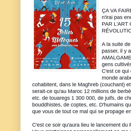
ÇA VA FAIRE
n'irai pas 
PAR L'ART
RÉVOLUTIO
A la suite d
passer, il
AMALGAMES 
gens cultivé
C'est ce qui 
monde arabe
cohabitent, dans le Maghreb (couchant) et
serait-ce qu'au Maroc 12
millions de berbè
etc. de touaregs 1 300 000, de juifs, de c
bouddhistes, de coptes, etc. D'humains qui
que vous de tout ce mal qui se propage e
C'est ce soir qu'aura lieu le lancement du