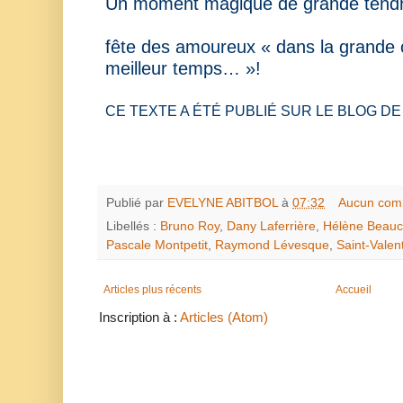
Un moment magique de grande tend
fête des amoureux «
dans la grande 
meilleur temps… »!
CE TEXTE A ÉTÉ PUBLIÉ SUR LE BLOG DE
Publié par
EVELYNE ABITBOL
à
07:32
Aucun com
Libellés :
Bruno Roy
,
Dany Laferrière
,
Hélène Beau
Pascale Montpetit
,
Raymond Lévesque
,
Saint-Valen
Articles plus récents
Accueil
Inscription à :
Articles (Atom)