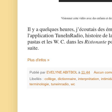
Visionner cette vidéo avec des enfants et des
Il y a quelques heures, j’écoutais des ém
l'application TuneInRadio, histoire de l
pastas et les W. C. dans les
Ristorante
po
suite.
Plus d'infos »
Publié par
EVELYNE ABITBOL
à
11:44
Aucun com
Libellés :
collège
,
dictionnaire
,
interprétation
,
intimid
terminologie
,
tuneinradio
,
wc