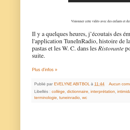
Visionner cette vidéo avec des enfants et des
Il y a quelques heures, j’écoutais des ém
l'application TuneInRadio, histoire de l
pastas et les W. C. dans les
Ristorante
po
suite.
Plus d'infos »
Publié par
EVELYNE ABITBOL
à
11:44
Aucun com
Libellés :
collège
,
dictionnaire
,
interprétation
,
intimid
terminologie
,
tuneinradio
,
wc