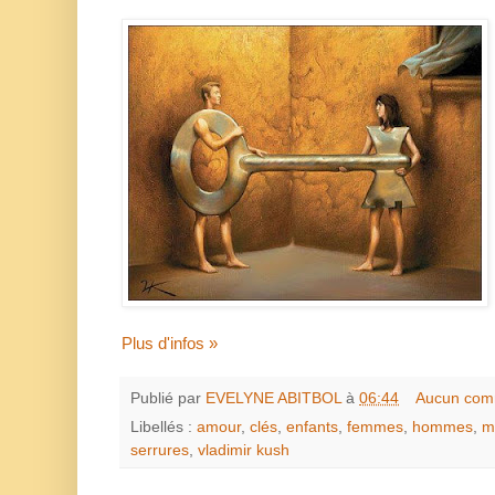
Plus d'infos »
Publié par
EVELYNE ABITBOL
à
06:44
Aucun com
Libellés :
amour
,
clés
,
enfants
,
femmes
,
hommes
,
m
serrures
,
vladimir kush