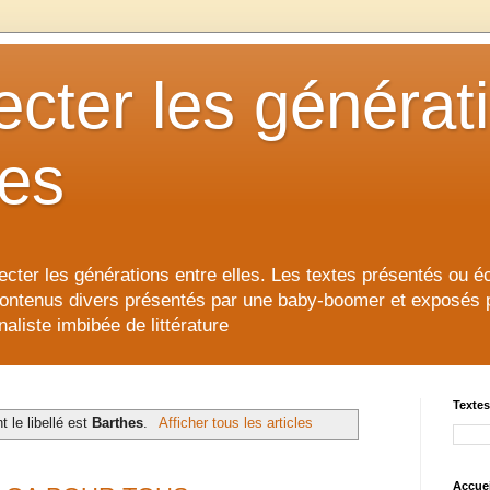
cter les générat
les
cter les générations entre elles. Les textes présentés ou éc
contenus divers présentés par une baby-boomer et exposés pour
aliste imbibée de littérature
Textes
t le libellé est
Barthes
.
Afficher tous les articles
Accuei