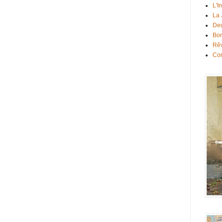
L'I
La
Deu
Bon
Rê
Con