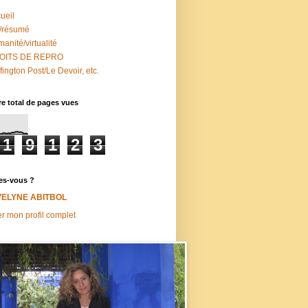
ueil
/résumé
anité/virtualité
OITS DE REPRO
fington Post/Le Devoir, etc.
e total de pages vues
1
9
1
2
3
es-vous ?
VELYNE ABITBOL
er mon profil complet