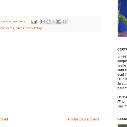
ucun commentaire:
poussières
,
SAGA
,
story telling.
CERT
Si rée
lampe
réelle
sont-i
écrit ?
D'un m
Je sai
paren
Octavi
Œuvres
Gallim
Cadeau
cueil
Articles plus anciens