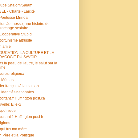
oupe Shalom/Salam
EL - Charte - Laicité
Poétesse Mririda
ion Jeunesse, une histoire de
rochage scolaire
s Cooperative Stupid
ortunisme altruiste
n amie
ÉDUCATION, LA CULTURE ET LA
DAGOGIE DU SAVOIR
s la peau de l'autre, le salut par la
mme
ères religieux
 Médias
ler français à la maison
 Identités nationales
portant.fr Huffington post.ca
velle: Elle-S
politique
portant.fr Huffington post.fr
igions
 qui fus ma mère
 Père et la Politique