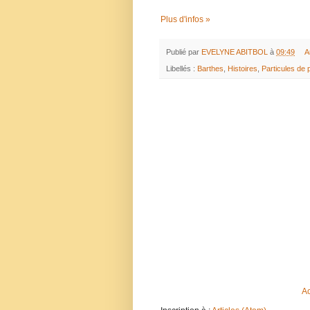
Plus d'infos »
Publié par
EVELYNE ABITBOL
à
09:49
A
Libellés :
Barthes
,
Histoires
,
Particules de 
Ac