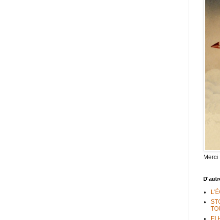
Merci
D'autr
L'
ST
TO
El 