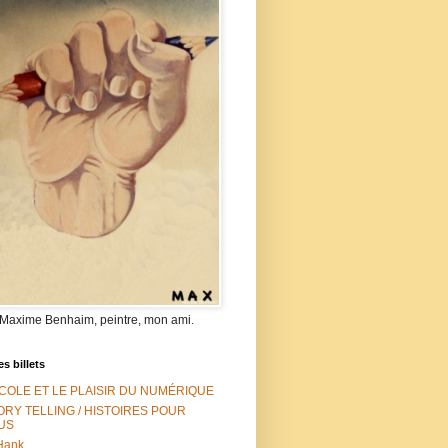
 Maxime Benhaim, peintre, mon ami.
es billets
ÉCOLE ET LE PLAISIR DU NUMÉRIQUE
ORY TELLING / HISTOIRES POUR
US
Hank