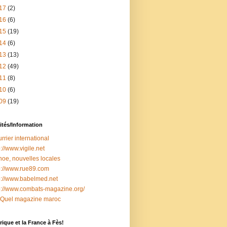
17
(2)
16
(6)
15
(19)
14
(6)
13
(13)
12
(49)
11
(8)
10
(6)
09
(19)
ités/Information
rrier international
p://www.vigile.net
oe, nouvelles locales
p://www.rue89.com
p://www.babelmed.net
p://www.combats-magazine.org/
 Quel magazine maroc
ique et la France à Fès!