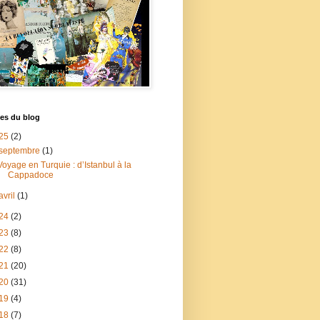
es du blog
25
(2)
septembre
(1)
Voyage en Turquie : d’Istanbul à la
Cappadoce
avril
(1)
24
(2)
23
(8)
22
(8)
21
(20)
20
(31)
19
(4)
18
(7)