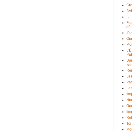
Gr
BAB
La 
Fus
déc
It'
Opp
Mo
L'
PÉ
Dan
fe
Rep
Les
Par
Les
lim
Nou
Géo
lim
Rel
Toi
Mon