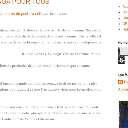
SAGA POUR TOUS
Acc
Bio
 la femme du post d'à côté
par Émmanuel
Hum
DR
 l’aliénation de l’Histoire et le rêve de l’Histoire : comme Nécessité,
Huf
es, inséparable du déchirement des classes; comme Liberté, elle est
nscience de ce déchirement et l’effort même qui veut le dépasser. »
Nombr
Roland Barthes, Le Degré zéro de l’écriture, Points.
5
iers de particules de poussières d’histoires et que chacune
Qui êt
E
ce d’une compagnie ou d’un personnage fictif ou réel, d’un leader
ations publiques, si ce que l’on raconte vient nous interpeler, nous
Affich
 tout son sens : la littérature mène à tout, à condition d’en sortir.
ittérature cette sortie plus qu’honorable et lui a donné une seconde
de l’autre côté de l’écran et du miroir.