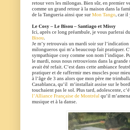
retour vers les milongas. Bien sûr, en premier v
comme un grand retour à la maison dans la famill
de la Tangueria ainsi que sur
Mon Tango
, car il
Le Cosy – Le Bisou – Santiago et Missy
Ici, après ce long préambule, je vous parlerai d
Bisou
.
Je m’y retrouvais un mardi soir sur l’indication
milongueros qui m’a beaucoup fait pratiquer. C’é
sympathique cosy comme son nom l’indique. Pui
le mardi, nous nous retrouvions dans la grande s
avait été refait. C’est dans cette ambiance feutr
pratiquer et de raffermir mes muscles pour mie
à l’âge de 3 ans alors que mon père me trimballait
Casablanca, qu’il m’installait assise sur le bor
touchaient pas le sol. Plus tard, adolescente, c’é
l’Alliance Française de Montréal
qu’il m’amenai
musique et à la danse.