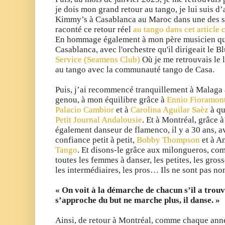
je dois mon grand retour au tango, je lui suis d’
Kimmy’s à Casablanca au Maroc dans une des so
raconté ce retour réel
au tango dans cet article
En hommage également à
mon père musicien qu
Casablanca,
avec l'orchestre qu'il dirigeait le B
Service (Seamens Club)
Où je me retrouvais le
au tango avec la communauté tango de Casa.
Puis, j’ai recommencé tranquillement à Malaga
genou, à mon équilibre grâce à
Ennio Fioramon
Palacio Cambior
et à
Carolina Aguilar Saèz
à qu
Petit Journal Andalousie
. Et à Montréal, grâce 
également danseur de flamenco, il y a 30 ans, a
confiance petit à petit,
Bobby Thompson
et à A
Tango
. Et disons-le grâce aux milongueros, com
toutes les femmes à danser, les petites, les gross
les intermédiaires, les pros… Ils ne sont pas no
« On voit à la démarche de chacun s’il a trou
s’approche du but ne marche plus, il danse. »
Ainsi, de retour à Montréal, comme chaque anné