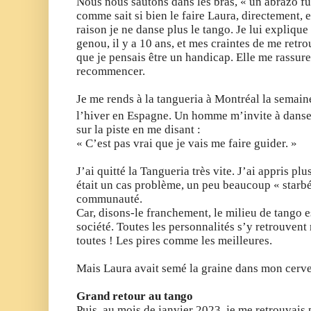
Nous nous sautons dans les bras, « un abrazo fu
comme sait si bien le faire Laura, directement,
raison je ne danse plus le tango. Je lui expli
genou, il y a 10 ans, et mes craintes de me retro
que je pensais être un handicap. Elle me rassure 
recommencer.
Je me rends à la tangueria à Montréal la semain
l’hiver en Espagne. Un homme m’invite à danser
sur la piste en me disant :
« C’est pas vrai que je vais me faire guider. »
J’ai quitté la Tangueria très vite. J’ai appris pl
était un cas problème, un peu beaucoup « starbé 
communauté.
Car, disons-le franchement, le milieu de tango 
société. Toutes les personnalités s’y retrouvent
toutes ! Les pires comme les meilleures.
Mais Laura avait semé la graine dans mon cerv
Grand retour au tango
Puis, au mois de janvier 2023, je me retrouvais 