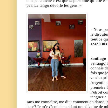
et si je la lâche c’est que la personne qu’elle e
pas. Le tango dévoile les gens. »
« Nous po
le discut
tout ce qu
José Luis
Santiago
Santiago, 
connais d
fois que je
va s’expri
Argentin q
première f
l’étroit co
tangueria. 
sans me connaître, me dit : comment on danse l
base? Je m’exécutais pendant une dizaine de minu