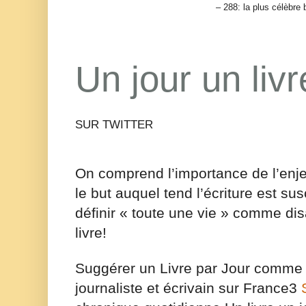
–
288: la plus c
é
l
è
bre 
Un jour un livr
SUR TWITTER
On comprend l’importance de l’enje
le but auquel tend l’écriture est su
définir « toute une vie » comme dis
livre!
Sugg
é
rer un Livre par Jour comme le
journaliste et écrivain sur France3