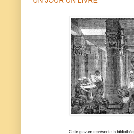
UN JOUR UN LIVRE
Cette gravure repr
é
sente la biblioth
è
q