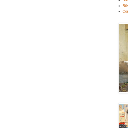
Bon
Rê
Con