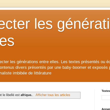
cter les générat
les
cter les générations entre elles. Les textes présentés ou éc
contenus divers présentés par une baby-boomer et exposés pour
aliste imbibée de littérature
Textes
t le libellé est
afrique.
.
Afficher tous les articles
Accuei