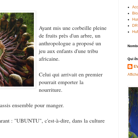
Acc
Bio
Hum
DR
Ayant mis une corbeille pleine
Huf
de fruits près d'un arbre, un
anthropologue a proposé un
Nombr
jeu aux enfants d'une tribu
africaine.
Qui êt
E
Celui qui arrivait en premier
Affich
pourrait emporter la
nourriture.
t assis ensemble pour manger.
arant : "UBUNTU", c'est-à-dire, dans la culture