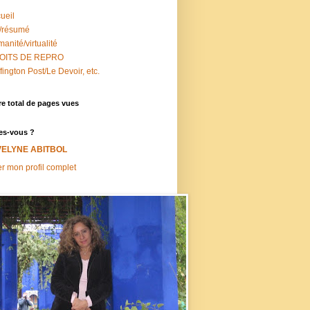
ueil
/résumé
anité/virtualité
OITS DE REPRO
fington Post/Le Devoir, etc.
e total de pages vues
es-vous ?
VELYNE ABITBOL
er mon profil complet