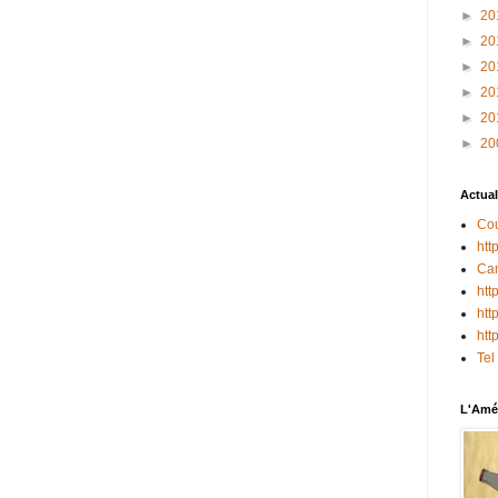
►
20
►
20
►
20
►
20
►
20
►
20
Actual
Cou
htt
Can
htt
htt
htt
Tel
L'Amér