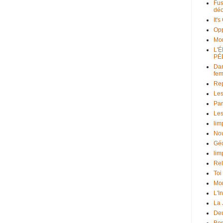
Fus
déc
It'
Opp
Mo
L'
PÉ
Dan
fe
Rep
Les
Par
Les
lim
Nou
Géo
lim
Rel
Toi
Mon
L'I
La
Deu