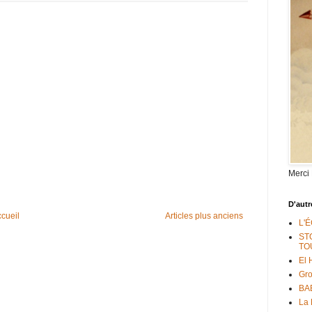
Merci
D'autr
cueil
Articles plus anciens
L'
ST
TO
El 
Gr
BAB
La 