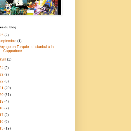
es du blog
25
(2)
septembre
(1)
Voyage en Turquie : d’Istanbul à la
Cappadoce
avril
(1)
24
(2)
23
(8)
22
(8)
21
(20)
20
(31)
19
(4)
18
(7)
17
(2)
16
(6)
15
(19)