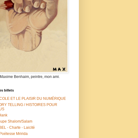
 Maxime Benhaim, peintre, mon ami.
es billets
ÉCOLE ET LE PLAISIR DU NUMÉRIQUE
ORY TELLING / HISTOIRES POUR
US
Hank
oupe Shalom/Salam
EL - Charte - Laicité
Poétesse Mririda