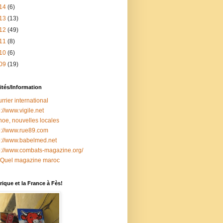
14
(6)
13
(13)
12
(49)
11
(8)
10
(6)
09
(19)
ités/Information
rrier international
p://www.vigile.net
oe, nouvelles locales
p://www.rue89.com
p://www.babelmed.net
p://www.combats-magazine.org/
 Quel magazine maroc
ique et la France à Fès!