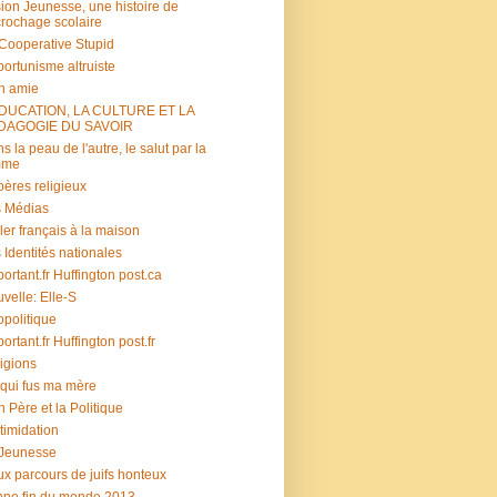
ion Jeunesse, une histoire de
rochage scolaire
s Cooperative Stupid
ortunisme altruiste
n amie
ÉDUCATION, LA CULTURE ET LA
DAGOGIE DU SAVOIR
s la peau de l'autre, le salut par la
mme
ères religieux
 Médias
ler français à la maison
 Identités nationales
portant.fr Huffington post.ca
velle: Elle-S
politique
portant.fr Huffington post.fr
igions
 qui fus ma mère
 Père et la Politique
ntimidation
 Jeunesse
x parcours de juifs honteux