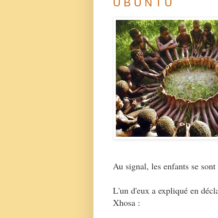
U B U N T U
Au signal, les enfants se son
L'un d'eux a expliqué en décl
Xhosa :