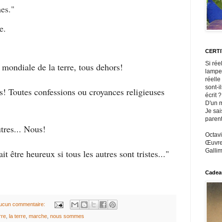
es.
"
e.
CERT
Si rée
mondiale de la terre, tous dehors!
lampe
réelle
sont-i
! Toutes confessions ou croyances religieuses
écrit ?
D'un m
Je sai
paren
tres... Nous!
Octavi
Œuvres
Gallim
 être heureux si tous les autres sont tristes..."
Cadeau
ucun commentaire:
rre
,
la terre
,
marche
,
nous sommes