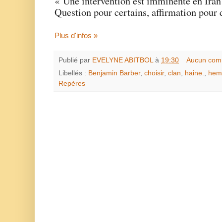
« Une intervention est imminente en Ira
Question pour certains, affirmation pour 
Plus d'infos »
Publié par
EVELYNE ABITBOL
à
19:30
Aucun com
Libellés :
Benjamin Barber
,
choisir
,
clan
,
haine.
,
hem
Repères