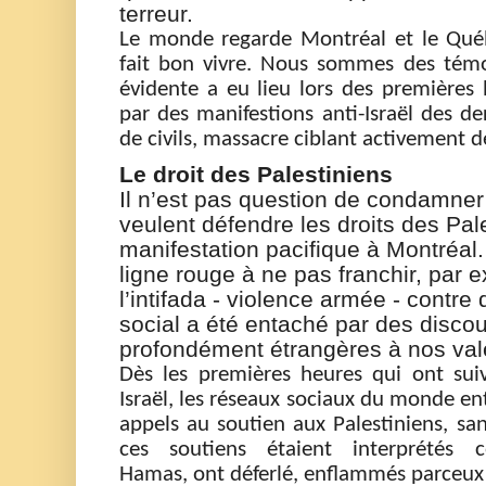
terreur.
Le monde regard
e
Montréal
et le Qué
fai
t
bon vivre
.
Nous sommes
des
tém
évidente
a eu lieu lors
des premières h
par
des manifestions
anti-Isra
ël
des der
de civils, massacre ciblant activement 
Le droit des Palestiniens
Il n’est pas question de condamner
veulent défendre les droits des Pal
manifestation pacifique à Montréal
ligne rouge
à
ne pas franchir
, par 
l’intifada
-
violence armée
-
contre d
social a été entaché par des disco
profondément étrangères à nos val
Dès les premières heures qui ont suiv
Israël, les réseaux sociaux du monde ent
appels au soutien aux Palestiniens
, sa
ces soutiens étaient interprétés
Hamas,
ont déferl
é,
enflammés par
ceux