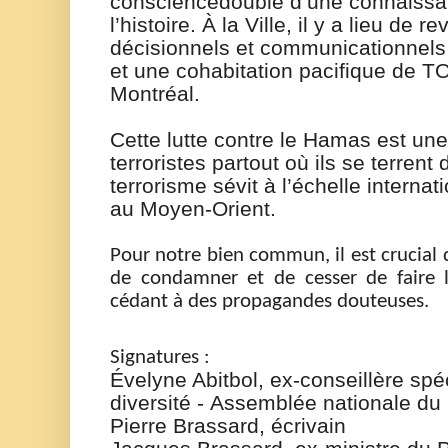
conscience
doublé d’une connaissa
l’histoire
.
À
la
V
ille, il y a lieu de r
ev
décisionnels
et communicationnels
et une cohabitation pacifique
de
TO
Montréal
.
Cette lutte contre le Hamas est une
terroris
t
es partout où ils se terrent
terrorisme sévit à l’échelle internati
au Moyen-Orient.
P
our
notre bien commun
, il est crucial
de
condamner
et de cesser de faire 
cédant à des propagandes douteuses.
S
ignatures :
Évelyne Abitbol, ex-conseillère spéc
diversité
-
Assemblée nationale du
Pierre Brassard, écrivain