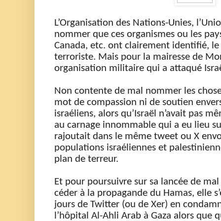
L’Organisation des Nations-Unies, l’Uni
nommer que ces organis
me
s ou
les
pays
Canada, etc.
o
nt
clairement identifié,
le
terroriste. Mais pour la mairesse de Mon
organisation militair
e qui a attaqué Isra
Non contente de mal nommer les choses
mot de compassion ni de soutien envers 
israéliens
, a
lors qu’Israël n’avait pas
mê
au
carnage
innommable qui
a
eu lieu su
rajoutait dans
le même tweet ou X envoy
populations israéliennes et palestinien
plan de ter
reur.
Et pour poursuivre sur sa lancée de ma
céder à la propagande du Hamas, elle s’e
jours de Twitter
(
ou de
Xer
)
en
condam
l’hôpital Al-
Ahli
Arab à Gaza alors
que
q