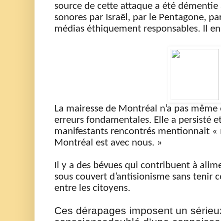
source de
cette attaque a été démentie 
sonores par Israël, par le Pentagone, pa
médias éthiquement responsables. Il en
La mairesse de Montréal n’a pas même e
erreurs fondamentales.
Elle a persisté e
manifestants rencontrés mentionnait «
Montréal est avec nous. »
Il y a d
es
bévues qui contribue
nt
à alim
sous couvert d’antisionism
e sans tenir 
entre les citoyens.
Ce
s
dérapage
s
impose
nt
un série