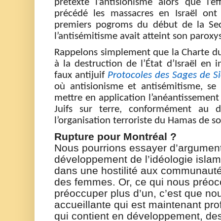
prétexte l’antisionisme alors que
l’e
précédé
les massacres
en Israël
ont
premiers pogroms
d
u début de la Se
l’antisémitisme avait atteint son parox
Rappelons simplement que la Charte d
à la destruction de l’État d’Israël en 
faux antijuif
Protocoles des Sages de S
où antisionisme et antisémitisme, s
mettre en application l’anéantissement d
Juifs sur terre
,
conformé
ment
au
d
l’organisation terroriste
du Hamas
de so
Rupture pour Montréal ?
Nous pourrions essayer d’argument
développement de l’idéologie islam
dans une hostilité aux communauté
des femme
s
.
Or, c
e qui nous préo
préoccuper plus
d’un
, c’est que n
accueillante qui est maintenant pr
qui contient en développement, des