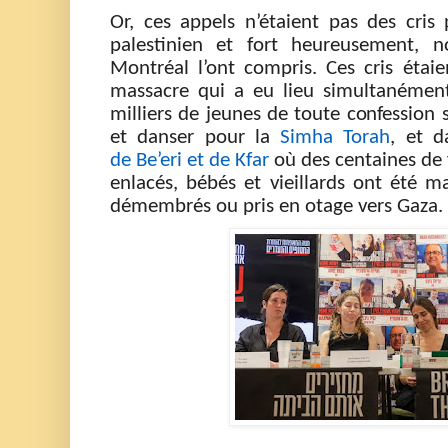
Or, ces appels
n’étaient pas des cris
palestinien
et
fort heureusement,
n
Montréal l’ont compris. Ces cris étaie
massacre qui a eu lieu simultanément
milliers de jeunes de toute confession s
et danser pour la
Simha
Torah
, et d
de
Be’eri
et de
Kfar
où des centaines de
enlacé
s, bébés et
vieillards ont été ma
démembrés ou pris en otage vers Gaza.