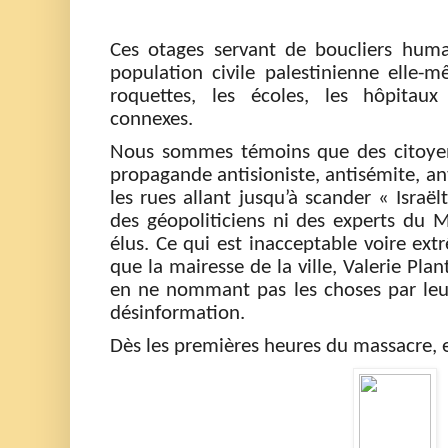
Ces otages serv
a
nt de boucliers huma
population civile palestinienne
elle-
roquettes, les écoles, les hôpitaux
connexes
.
No
us sommes témoins
que des citoye
propagande
antisioniste, antisémite, an
les rues
allant jusqu’à
scander « I
sraël
des géopoliticiens ni des experts du
élus.
Ce qui est inacceptable voire ex
que la mairesse de la ville, Valerie Plant
en ne nommant pas les choses par leu
désinformation.
Dès les premières heures du massacre, el