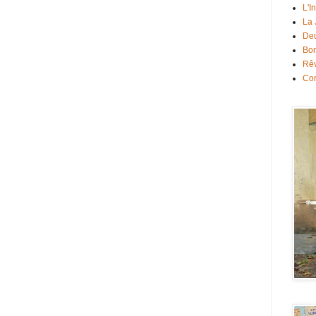
L'I
La
Deu
Bon
Rê
Con