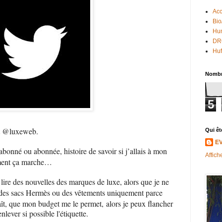
Acc
Bio
Hum
DR
Huf
Nombr
5
st @luxeweb.
Qui êt
E
t abonné ou abonnée, histoire de savoir si j’allais à mon
Affich
ment ça marche…
 lire des nouvelles des marques de luxe, alors que je ne
r des sacs Hermès ou des vêtements uniquement parce
plaît, que mon budget me le permet,
alors je peux flancher
lever si possible l'étiquette.