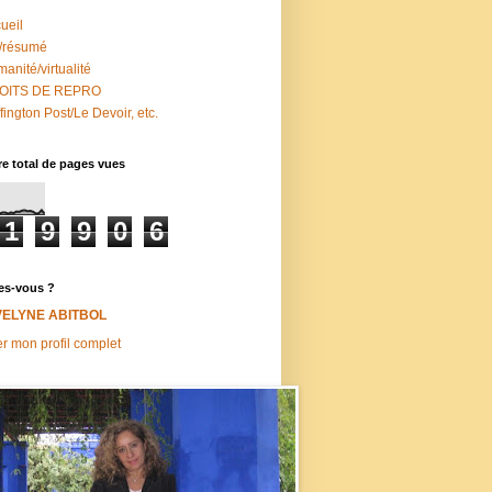
ueil
/résumé
anité/virtualité
OITS DE REPRO
fington Post/Le Devoir, etc.
e total de pages vues
1
9
9
0
6
es-vous ?
VELYNE ABITBOL
er mon profil complet