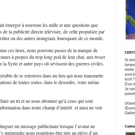
t émerger à nouveau les mille et une questions que
de la publicité directe télévisée, de celle propulsée par
witter ou des autres instagram, foursquare de ce monde.
enus ces lieux, nous pouvons passer de la marque de
CERT
nnes à propos du trop long poil de leur chat, aux tweet
Si rée
la Syrie et autre pays où sévissent des guerres civiles.
lampe
réelle
sont-i
gréable de se retrouver dans un lieu qui nous transmette
écrit ?
ations de toutes sortes, dans le désordre, voire même
D'un m
Je sai
paren
ire un tri et ne nous abonner qu’à ceux qui sont
Octavi
information dans notre champ d’intérêt et ainsi ne voir
Œuvres
Gallim
inguer un message publicitaire lorsque l’avatar ne
Cadeau
s’y méprendre nous pourrions être pris au piège d’un