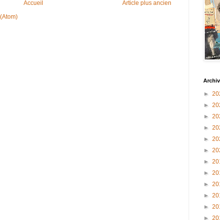
Accueil
Article plus ancien
 (Atom)
Archiv
►
20
►
20
►
20
►
20
►
20
►
20
►
20
►
20
►
20
►
20
►
20
►
20