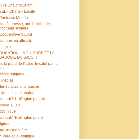
oupe Shalom/Salam
EL - Charte - Laicité
Poétesse Mririda
ion Jeunesse, une histoire de
rochage scolaire
s Cooperative Stupid
ortunisme altruiste
n amie
ÉDUCATION, LA CULTURE ET LA
DAGOGIE DU SAVOIR
s la peau de l'autre, le salut par la
mme
ères religieux
 Médias
ler français à la maison
 Identités nationales
portant.fr Huffington post.ca
velle: Elle-S
politique
portant.fr Huffington post.fr
igions
 qui fus ma mère
 Père et la Politique