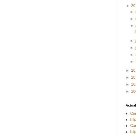
▼
20
►
►
▼
►
►
►
►
►
20
►
20
►
20
►
20
Actual
Cou
htt
Can
htt