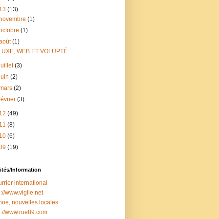
13
(13)
novembre
(1)
octobre
(1)
août
(1)
LUXE, WEB ET VOLUPTÉ
juillet
(3)
juin
(2)
mars
(2)
février
(3)
12
(49)
11
(8)
10
(6)
09
(19)
ités/Information
rrier international
p://www.vigile.net
oe, nouvelles locales
p://www.rue89.com