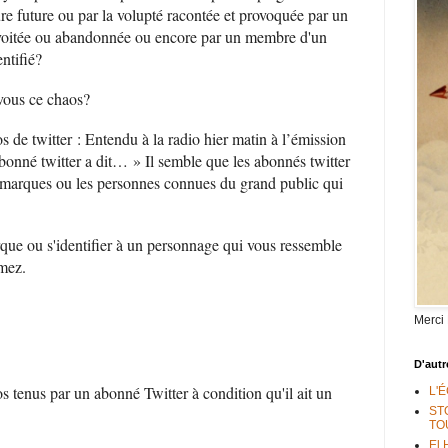
e future ou par la volupté racontée et provoquée par un
oitée ou abandonnée ou encore par un membre d'un
ntifié?
vous ce chaos?
 de twitter : Entendu à la radio hier matin à l’émission
bonné twitter a dit… » Il semble que les abonnés twitter
s marques ou les personnes connues du grand public qui
rque ou s'identifier à un personnage qui vous ressemble
imez.
Merci
D'autr
pos tenus par un abonné Twitter à condition qu'il ait un
L'
ST
TO
El 