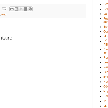
Gr
BAB
La 
,
web
Fus
déc
It'
Opp
taire
Mo
L'
PÉ
Dan
fe
Rep
Les
Par
Les
lim
Nou
Géo
lim
Rel
Toi
Mon