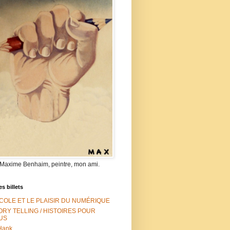
 Maxime Benhaim, peintre, mon ami.
es billets
ÉCOLE ET LE PLAISIR DU NUMÉRIQUE
ORY TELLING / HISTOIRES POUR
US
Hank