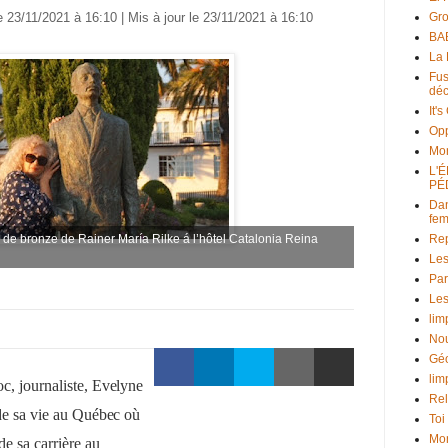
e 23/11/2021 à 16:10 | Mis à jour le 23/11/2021 à 16:10
Gr
BAB
La 
Fus
déc
It'
Opp
Mo
L'
PÉ
Dan
fe
e de bronze de Rainer María Rilke á l’hôtel Catalonia Reina
Rep
Les
Par
Les
lim
Nou
Géo
lim
, journaliste, Evelyne
Rel
de sa vie au Québec où
Toi
Mon
de sa carrière au