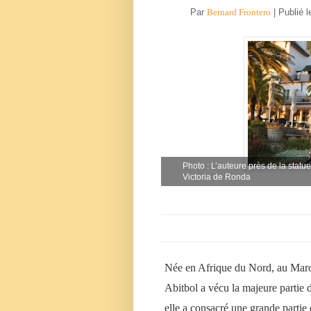
Par
Bernard Frontero
| Publié l
Photo : L’auteure près de la statu
Victoria de Ronda
Née en Afrique du Nord, au Maroc
Abitbol a vécu la majeure partie 
elle a consacré une grande partie 