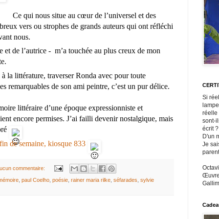
Ce qui nous situe au cœur de l’universel et des 
reux vers ou strophes de grands auteurs qui ont réfléchi 
vant nous. 
e et de l’autrice -  m’a touchée au plus creux de mon 
e. 
à la littérature, traverser Ronda avec pour toute 
es remarquables de son ami peintre, c’est un pur délice. 
CERT
Si rée
lampe
oire littéraire d’une époque expressionniste et 
réelle
aient encore permises. J’ai failli devenir nostalgique, mais 
sont-i
ré 
écrit ?
D'un m
 fin de semaine, kiosque 833
Je sai
paren
Octavi
ucun commentaire:
Œuvres
mémoire
,
paul Coelho
,
poésie
,
rainer maria rilke
,
séfarades
,
sylvie
Gallim
Cadeau