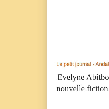
Le petit journal - Anda
Evelyne Abitbol
nouvelle fictio