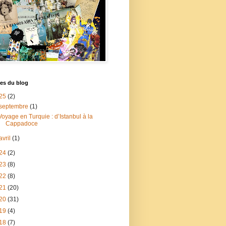
es du blog
25
(2)
septembre
(1)
Voyage en Turquie : d’Istanbul à la
Cappadoce
avril
(1)
24
(2)
23
(8)
22
(8)
21
(20)
20
(31)
19
(4)
18
(7)