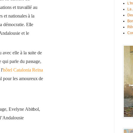
L'I
ations et travaillé au
La
Deu
s et nationales à la
Bon
la démocratie. Elle
Rê
Andalousie et le
Con
 avec elle à la suite de
e qui parle du passage,
l'
hôtel Catalonia Reina
al pour les amoureux de
rage, Evelyne Abitbol,
 l’Andalousie