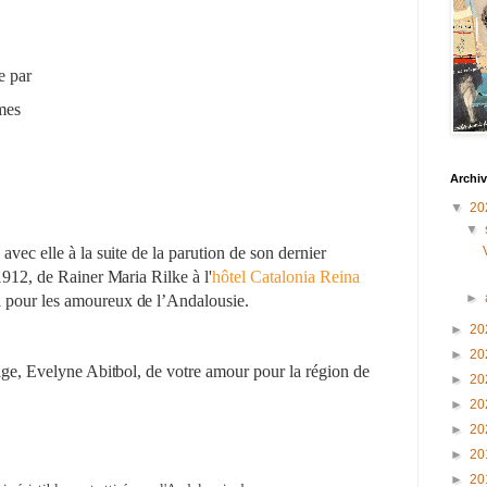
e par
mes
Archiv
▼
20
▼
 avec elle à la suite de la parution de son dernier
912, de Rainer Maria Rilke à l'
hôtel Catalonia Reina
►
l pour les amoureux de l’Andalousie.
►
20
►
20
age, Evelyne Abitbol, de votre amour pour la région de
►
20
►
20
►
20
►
20
►
20