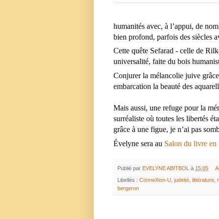
humanités avec, à l’appui, de nomb
bien profond, parfois des siècles a
Cette quête Sefarad - celle de Rilk
universalité, faite du bois humanist
Conjurer la mélancolie juive grâce 
embarcation la beauté des aquarell
Mais aussi, une refuge pour la mém
surréaliste où toutes les libertés ét
grâce à une figue, je n’ai pas somb
Évelyne sera au 
Salon du livre en
Publié par
EVELYNE ABITBOL
à
15:05
A
Libellés :
ConneXion-U
,
judeité
,
littérature
,
bergeron