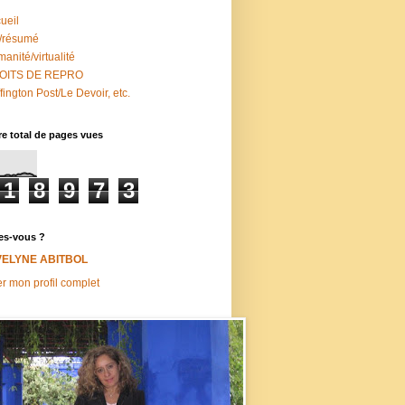
ueil
/résumé
anité/virtualité
OITS DE REPRO
fington Post/Le Devoir, etc.
e total de pages vues
1
8
9
7
3
es-vous ?
VELYNE ABITBOL
er mon profil complet