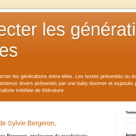
cter les générat
les
cter les générations entre elles. Les textes présentés ou éc
contenus divers présentés par une baby-boomer et exposés pour
aliste imbibée de littérature
Textes
de Sylvie Bergeron,
vie Bergeron, 
professeur de psychologie 
Accuei