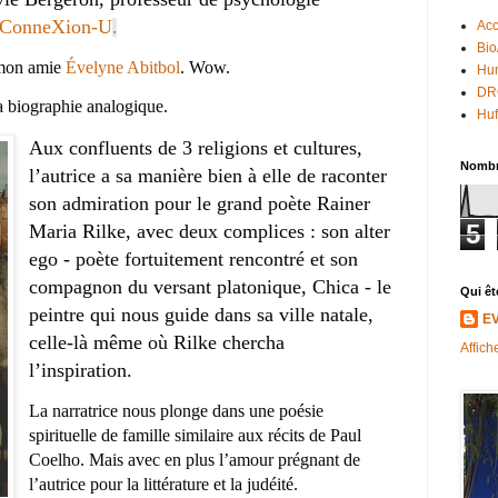
 ConneXion-U
.
Acc
Bio
 mon amie 
Évelyne Abitbol
. Wow. 
Hum
DR
a biographie analogique. 
Huf
Aux confluents de 3 religions et cultures, 
Nombr
l’autrice a sa manière bien à elle de raconter 
son admiration pour le grand poète Rainer 
5
Maria Rilke, avec deux complices : son alter 
ego - poète fortuitement rencontré et son 
compagnon du versant platonique, Chica - le 
Qui êt
peintre qui nous guide dans sa ville natale, 
E
celle-là même où Rilke chercha 
Affich
l’inspiration. 
La narratrice nous plonge dans une poésie 
spirituelle de famille similaire aux récits de Paul 
Coelho. Mais avec en plus l’amour prégnant de 
l’autrice pour la littérature et la judéité. 