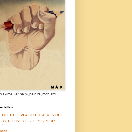
 Maxime Benhaim, peintre, mon ami.
es billets
ÉCOLE ET LE PLAISIR DU NUMÉRIQUE
ORY TELLING / HISTOIRES POUR
US
Hank