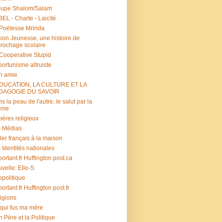
oupe Shalom/Salam
EL - Charte - Laicité
Poétesse Mririda
ion Jeunesse, une histoire de
rochage scolaire
s Cooperative Stupid
ortunisme altruiste
n amie
ÉDUCATION, LA CULTURE ET LA
DAGOGIE DU SAVOIR
s la peau de l'autre, le salut par la
mme
ères religieux
 Médias
ler français à la maison
 Identités nationales
portant.fr Huffington post.ca
velle: Elle-S
politique
portant.fr Huffington post.fr
igions
 qui fus ma mère
 Père et la Politique