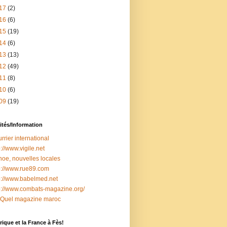
17
(2)
16
(6)
15
(19)
14
(6)
13
(13)
12
(49)
11
(8)
10
(6)
09
(19)
ités/Information
rrier international
p://www.vigile.net
oe, nouvelles locales
p://www.rue89.com
p://www.babelmed.net
p://www.combats-magazine.org/
 Quel magazine maroc
ique et la France à Fès!