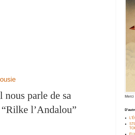
lousie
 nous parle de sa
Merci
n “Rilke l’Andalou”
D'autr
L'
ST
TO
El 