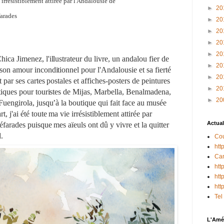
e irrésistiblement attirée par l'Andalousie de
►
20
farades
►
20
►
20
►
20
►
20
ica Jimenez, l'illustrateur du livre, un andalou fier de
►
20
son amour inconditionnel pour l'Andalousie et sa fierté
►
20
 par ses cartes postales et affiches-posters de peintures
►
20
tiques pour touristes de Mijas, Marbella, Benalmadena,
►
20
uengirola, jusqu’à la boutique qui fait face au musée
 j'ai été toute ma vie irrésistiblement attirée par
Actual
farades puisque mes aïeuls ont dû y vivre et la quitter
d.
Cou
htt
Can
htt
htt
htt
Tel
L'Amér