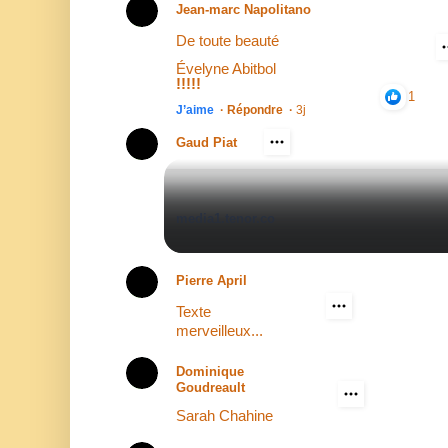
Jean-marc Napolitano
De toute beauté
Évelyne Abitbol
!!!!!
1
J’aime
·
Répondre
·
3j
Gaud Piat
media1.tenor.co
Pierre April
Texte
merveilleux...
Dominique
Goudreault
Sarah Chahine