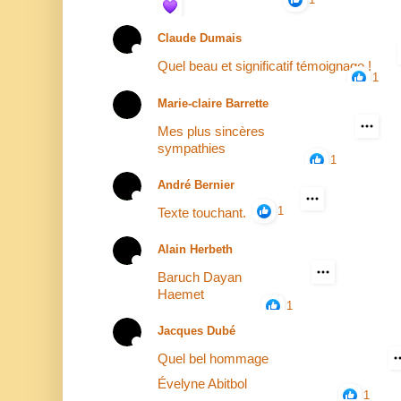
Claude Dumais
Quel beau et significatif témoignage !
1
Marie-claire Barrette
Mes plus sincères
sympathies
1
André Bernier
1
Texte touchant.
Alain Herbeth
Baruch Dayan
Haemet
1
Jacques Dubé
Quel bel hommage
Évelyne Abitbol
1