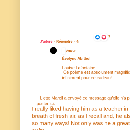
7
J’adore
·
Répondre
·
4j
Auteur
Évelyne Abitbol
Louise Lafontaine
Ce poème est absolument magnifiq
infiniment pour ce cadeau!
Liette Marcil a envoyé ce message qu’elle n’a p
poster ici:
I really liked having him as a teacher 
breath of fresh air, as I recall and, he
so many ways! Not only was he a grea