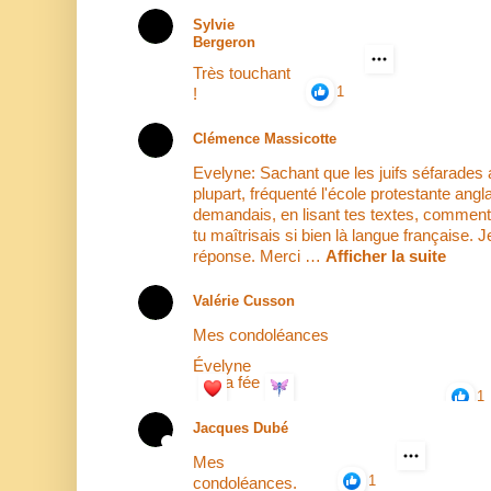
Sylvie
Bergeron
Très touchant
1
!
Clémence Massicotte
Evelyne: Sachant que les juifs séfarades a
plupart, fréquenté l'école protestante angl
demandais, en lisant tes textes, comment i
tu maîtrisais si bien là langue française. J
réponse. Merci …
Afficher la suite
Valérie Cusson
Mes condoléances
Évelyne
la fée
1
Jacques Dubé
Mes
1
condoléances.