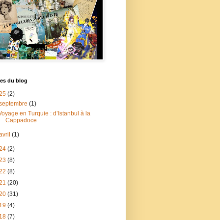
es du blog
25
(2)
septembre
(1)
Voyage en Turquie : d’Istanbul à la
Cappadoce
avril
(1)
24
(2)
23
(8)
22
(8)
21
(20)
20
(31)
19
(4)
18
(7)