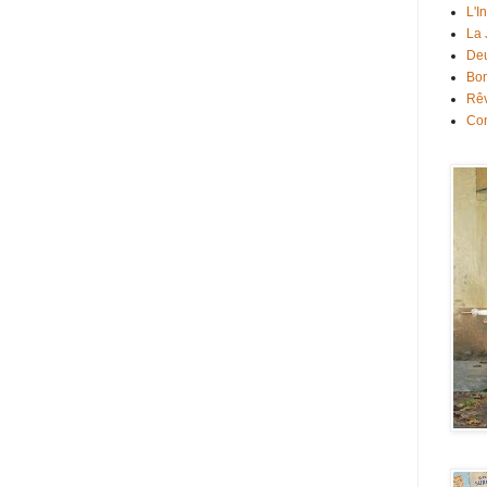
L'I
La
Deu
Bon
Rê
Con