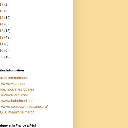
17
(2)
16
(6)
15
(19)
14
(6)
13
(13)
12
(49)
11
(8)
10
(6)
09
(19)
ités/Information
rrier international
p://www.vigile.net
oe, nouvelles locales
p://www.rue89.com
p://www.babelmed.net
p://www.combats-magazine.org/
 Quel magazine maroc
ique et la France à Fès!