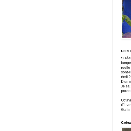
CERT
Si rée
lampe
réelle
sont-i
écrit ?
D'un m
Je sai
paren
Octavi
Œuvres
Gallim
Cadeau