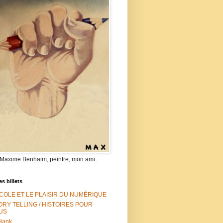
 Maxime Benhaim, peintre, mon ami.
es billets
ÉCOLE ET LE PLAISIR DU NUMÉRIQUE
ORY TELLING / HISTOIRES POUR
US
Hank