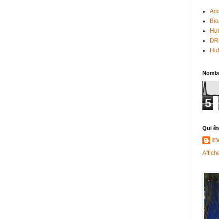
Acc
Bio
Hum
DR
Huf
Nombr
5
Qui êt
E
Affich