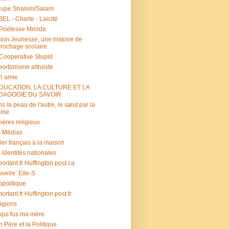
oupe Shalom/Salam
EL - Charte - Laicité
Poétesse Mririda
ion Jeunesse, une histoire de
rochage scolaire
s Cooperative Stupid
ortunisme altruiste
n amie
ÉDUCATION, LA CULTURE ET LA
DAGOGIE DU SAVOIR
s la peau de l'autre, le salut par la
mme
ères religieux
 Médias
ler français à la maison
 Identités nationales
portant.fr Huffington post.ca
velle: Elle-S
politique
portant.fr Huffington post.fr
igions
 qui fus ma mère
 Père et la Politique