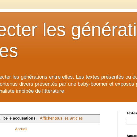
cter les générat
les
cter les générations entre elles. Les textes présentés ou éc
contenus divers présentés par une baby-boomer et exposés pour
aliste imbibée de littérature
Textes
 libellé
accusations
.
Afficher tous les articles
Accueil
Accuei