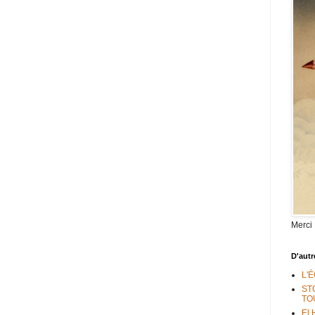
Merci
D'autr
L'
ST
TO
El 