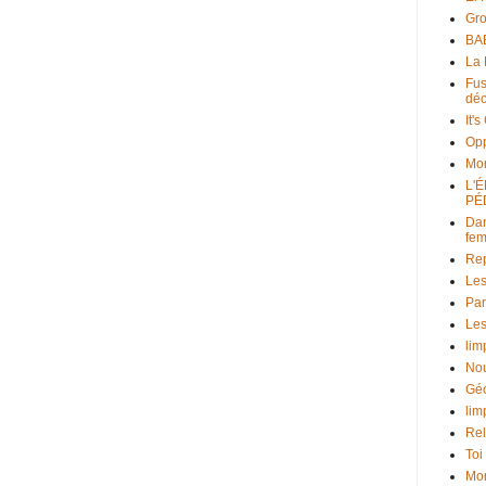
Gr
BAB
La 
Fus
déc
It'
Opp
Mo
L'
PÉ
Dan
fe
Rep
Les
Par
Les
lim
Nou
Géo
lim
Rel
Toi
Mon