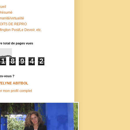
ueil
/résumé
anité/virtualité
OITS DE REPRO
fington Post/Le Devoir, etc.
e total de pages vues
1
8
9
4
2
es-vous ?
VELYNE ABITBOL
er mon profil complet