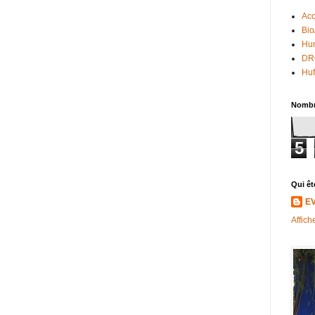
Acc
Bio
Hum
DR
Huf
Nombr
5
Qui êt
E
Affich