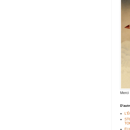
Merci
D'autr
L'
ST
TO
El 