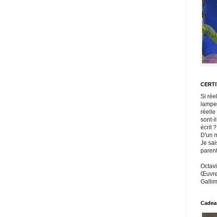
CERT
Si rée
lampe
réelle
sont-i
écrit ?
D'un m
Je sai
paren
Octavi
Œuvres
Gallim
Cadeau