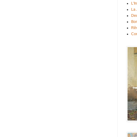
L'I
La
Deu
Bon
Rê
Con