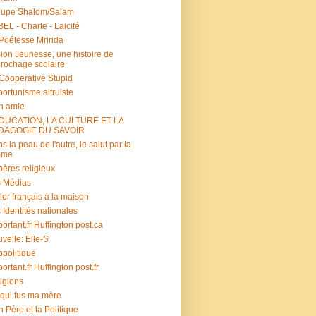
oupe Shalom/Salam
EL - Charte - Laicité
Poétesse Mririda
ion Jeunesse, une histoire de
rochage scolaire
s Cooperative Stupid
ortunisme altruiste
n amie
ÉDUCATION, LA CULTURE ET LA
DAGOGIE DU SAVOIR
s la peau de l'autre, le salut par la
mme
ères religieux
 Médias
ler français à la maison
 Identités nationales
portant.fr Huffington post.ca
velle: Elle-S
politique
portant.fr Huffington post.fr
igions
 qui fus ma mère
 Père et la Politique