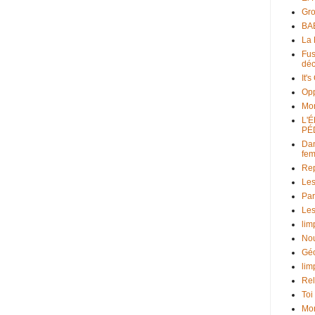
Gr
BAB
La 
Fus
déc
It'
Opp
Mo
L'
PÉ
Dan
fe
Rep
Les
Par
Les
lim
Nou
Géo
lim
Rel
Toi
Mon