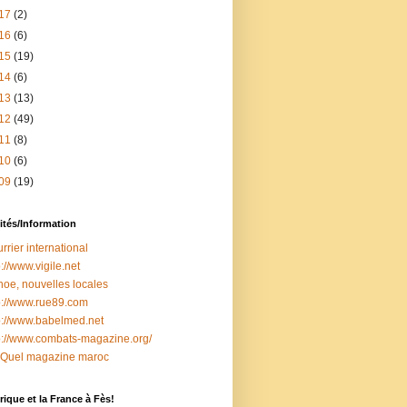
17
(2)
16
(6)
15
(19)
14
(6)
13
(13)
12
(49)
11
(8)
10
(6)
09
(19)
ités/Information
rrier international
p://www.vigile.net
oe, nouvelles locales
p://www.rue89.com
p://www.babelmed.net
p://www.combats-magazine.org/
 Quel magazine maroc
ique et la France à Fès!