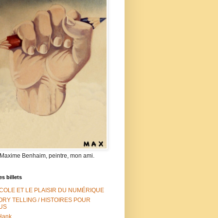
 Maxime Benhaim, peintre, mon ami.
es billets
ÉCOLE ET LE PLAISIR DU NUMÉRIQUE
ORY TELLING / HISTOIRES POUR
US
Hank