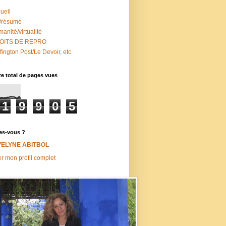
ueil
/résumé
anité/virtualité
OITS DE REPRO
fington Post/Le Devoir, etc.
e total de pages vues
1
9
9
0
5
es-vous ?
VELYNE ABITBOL
er mon profil complet