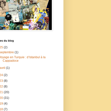
es du blog
25
(2)
septembre
(1)
Voyage en Turquie : d’Istanbul à la
Cappadoce
avril
(1)
24
(2)
23
(8)
22
(8)
21
(20)
20
(31)
19
(4)
18
(7)