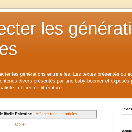
cter les générat
les
cter les générations entre elles. Les textes présentés ou éc
contenus divers présentés par une baby-boomer et exposés pour
aliste imbibée de littérature
Textes
le libellé
Palestine
.
Afficher tous les articles
Accueil
Accuei