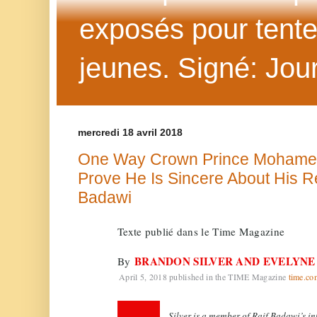
exposés pour tenter 
jeunes. Signé: Jour
mercredi 18 avril 2018
One Way Crown Prince Mohame
Prove He Is Sincere About His R
Badawi
Texte publié dans le Time Magazine
BRANDON SILVER AND EVELYNE
By
April 5, 2018 published in the TIME Magazine
time.co
Silver is a member of Raif Badawi’s in