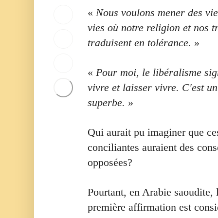
«
Nous voulons mener des vie
I
vies où notre religion et nos t
m
p
traduisent en tolérance.
»
P
r
a
i
r
m
P
t
«
Pour moi, le libéralisme sig
e
a
a
r
r
vivre et laisser vivre. C'est u
g
V
t
e
o
superbe.
»
a
r
i
g
s
r
e
u
p
r
Qui aurait pu imaginer que ce
r
l
s
F
u
conciliantes auraient des con
u
a
s
r
c
opposées?
d
T
e
e
w
b
p
i
o
a
t
Pourtant, en Arabie saoudite, l
o
r
t
k
première affirmation est con
t
e
a
r