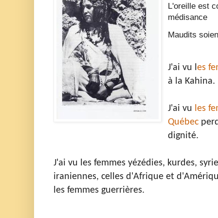
L'oreille est 
médisance
Maudits soien
J'ai vu l
es f
à la Kahina.
J'ai vu
les f
Québec
perd
dignité.
J'ai vu les femmes yézédies, kurdes, syr
iraniennes, celles d'Afrique et d'Amériqu
les femmes guerrières.