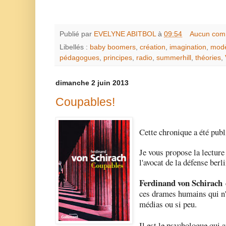
Publié par
EVELYNE ABITBOL
à
09:54
Aucun com
Libellés :
baby boomers
,
création
,
imagination
,
mod
pédagogues
,
principes
,
radio
,
summerhill
,
théories
,
dimanche 2 juin 2013
Coupables!
Cette chronique a été publ
Je vous propose la lecture
l'avocat de la défense berl
Ferdinand von Schirach
ces drames humains qui n'o
médias ou si peu.
Il est le psychologue qui 