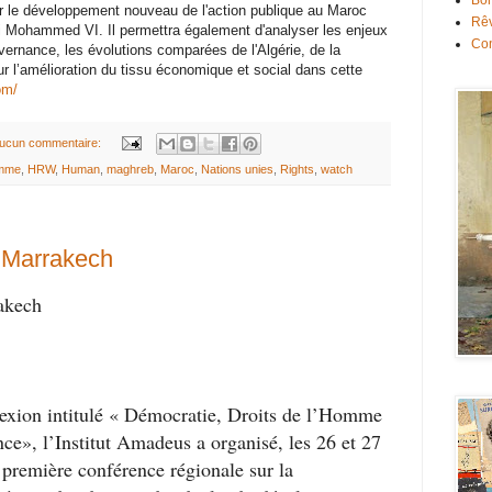
Bon
r le développement nouveau de l'action publique au Maroc
Rê
i Mohammed VI. Il permettra également d'analyser les enjeux
Con
rnance, les évolutions comparées de l'Algérie, de la
ur l’amélioration du tissu économique et social dans cette
om/
ucun commentaire:
mme
,
HRW
,
Human
,
maghreb
,
Maroc
,
Nations unies
,
Rights
,
watch
- Marrakech
akech
lexion intitulé « Démocratie, Droits de l’Homme
ce», l’Institut Amadeus a organisé, les 26 et 27
 première conférence régionale sur la