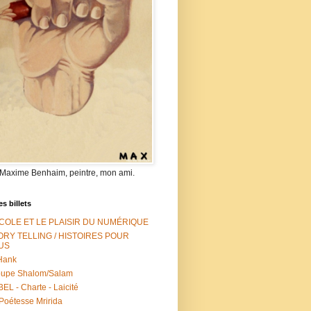
 Maxime Benhaim, peintre, mon ami.
es billets
ÉCOLE ET LE PLAISIR DU NUMÉRIQUE
ORY TELLING / HISTOIRES POUR
US
Hank
oupe Shalom/Salam
EL - Charte - Laicité
Poétesse Mririda