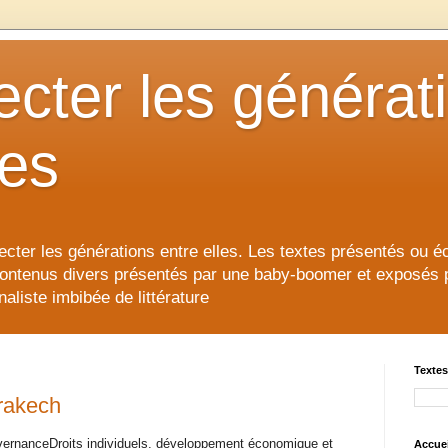
cter les générat
les
cter les générations entre elles. Les textes présentés ou éc
contenus divers présentés par une baby-boomer et exposés pour
aliste imbibée de littérature
Textes
rakech
uvernanceDroits individuels, développement économique et
Accuei