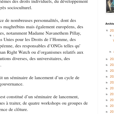
thèmes des droits individuels, du développement
rès socioculturel.
nce de nombreuses personnalités, dont des
Archiv
les maghrébins mais également européens, des
▼
20
nies, notamment Madame Navanethem Pillay,
▼
s Unies pour les Droits de l’Homme, des
opéenne, des responsables d’ONGs telles qu’
an Right Watch ou d’organismes relatifs aux
►
tions diverses, des universitaires, des
►
20
.
►
20
►
20
it un séminaire de lancement d’un cycle de
►
20
 gouvernance.
►
20
►
20
►
20
n est constitué d’un séminaire de lancement,
►
20
es à traiter, de quatre workshops ou groupes de
►
20
rence de clôture.
►
20