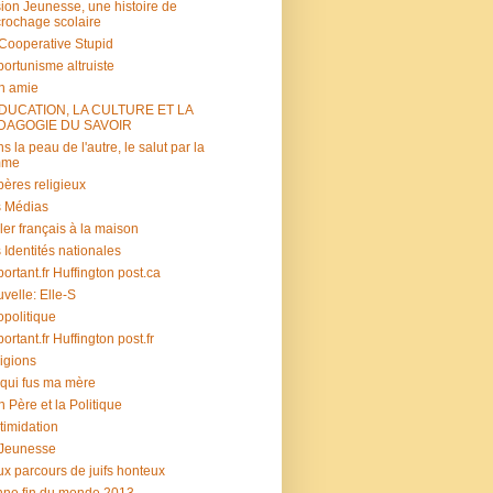
ion Jeunesse, une histoire de
rochage scolaire
s Cooperative Stupid
ortunisme altruiste
n amie
ÉDUCATION, LA CULTURE ET LA
DAGOGIE DU SAVOIR
s la peau de l'autre, le salut par la
mme
ères religieux
 Médias
ler français à la maison
 Identités nationales
portant.fr Huffington post.ca
velle: Elle-S
politique
portant.fr Huffington post.fr
igions
 qui fus ma mère
 Père et la Politique
ntimidation
 Jeunesse
x parcours de juifs honteux