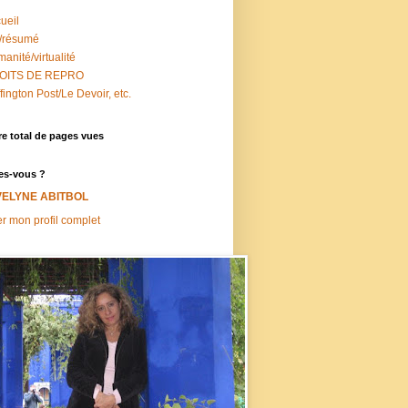
ueil
/résumé
anité/virtualité
OITS DE REPRO
fington Post/Le Devoir, etc.
e total de pages vues
es-vous ?
VELYNE ABITBOL
er mon profil complet