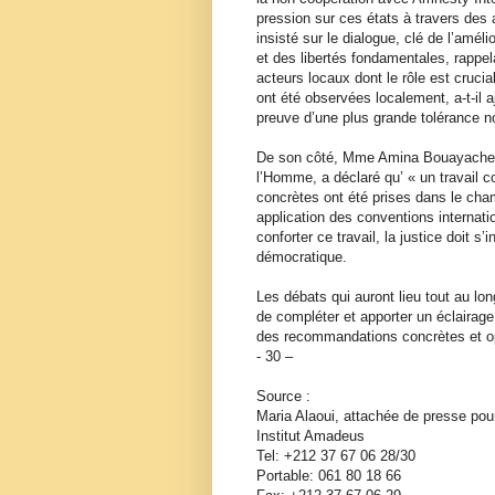
pression sur ces états à travers des ac
insisté sur le dialogue, clé de l’amél
et des libertés fondamentales, rappel
acteurs locaux dont le rôle est cruci
ont été observées localement, a-t-il aj
preuve d’une plus grande tolérance n
De son côté, Mme Amina Bouayache, P
l’Homme, a déclaré qu’ « un travail 
concrètes ont été prises dans le ch
application des conventions internati
conforter ce travail, la justice doit 
démocratique.
Les débats qui auront lieu tout au lo
de compléter et apporter un éclairage
des recommandations concrètes et op
- 30 –
Source :
Maria Alaoui, attachée de presse pou
Institut Amadeus
Tel: +212 37 67 06 28/30
Portable: 061 80 18 66