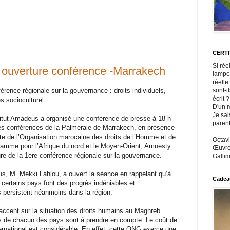
CERT
Si rée
 ouverture conférence -Marrakech
lampe
réelle
rence régionale sur la gouvernance : droits individuels,
sont-i
écrit ?
 socioculturel
D'un m
Je sai
stitut Amadeus a organisé une conférence de presse à 18 h
paren
 des conférences de la Palmeraie de Marrakech, en présence
 de l’Organisation marocaine des droits de l’Homme et de
Octavi
ramme pour l’Afrique du nord et le Moyen-Orient, Amnesty
Œuvres
ture de la 1ere conférence régionale sur la gouvernance.
Gallim
eus, M. Mekki Lahlou, a ouvert la séance en rappelant qu’à
Cadeau
 certains pays font des progrès indéniables et
s persistent néanmoins dans la région.
accent sur la situation des droits humains au Maghreb
nes de chacun des pays sont à prendre en compte. Le coût de
rnational est considérable. En effet, cette ONG exerce une