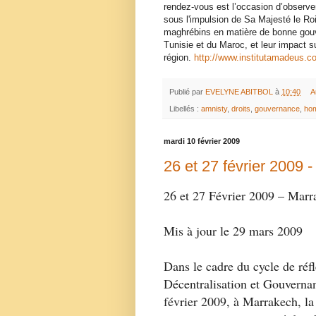
rendez-vous est l’occasion d’observe
sous l'impulsion de Sa Majesté le Ro
maghrébins en matière de bonne gouve
Tunisie et du Maroc, et leur impact s
région.
http://www.institutamadeus.c
Publié par
EVELYNE ABITBOL
à
10:40
A
Libellés :
amnisty
,
droits
,
gouvernance
,
ho
mardi 10 février 2009
26 et 27 février 2009 
26 et 27 Février 2009 – Marr
Mis à jour le 29 mars 2009
Dans le cadre du cycle de réf
Décentralisation et Gouvernan
février 2009, à Marrakech, la