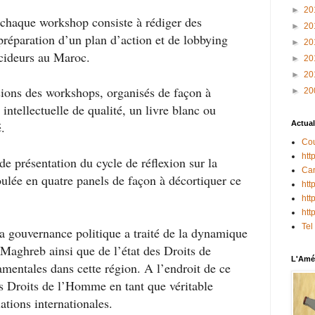
►
20
e chaque workshop consiste à rédiger des
►
20
réparation d’un plan d’action et de lobbying
►
20
écideurs au Maroc.
►
20
►
20
sions des workshops, organisés de façon à
►
20
ntellectuelle de qualité, un livre blanc ou
ié.
Actual
Cou
htt
 de présentation du cycle de réflexion sur la
Can
ulée en quatre panels de façon à décortiquer ce
htt
htt
htt
Tel
a gouvernance politique a traité de la dynamique
Maghreb ainsi que de l’état des Droits de
L'Amér
mentales dans cette région. A l’endroit de ce
s Droits de l’Homme en tant que véritable
lations internationales.