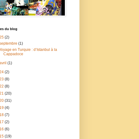
es du blog
25
(2)
septembre
(1)
Voyage en Turquie : d’Istanbul à la
Cappadoce
avril
(1)
24
(2)
23
(8)
22
(8)
21
(20)
20
(31)
19
(4)
18
(7)
17
(2)
16
(6)
15
(19)