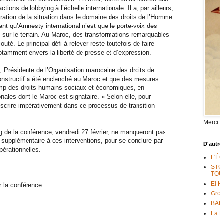
tions de lobbying à l’échelle internationale. Il a, par ailleurs,
ioration de la situation dans le domaine des droits de l’Homme
ant qu’Amnesty international n’est que le porte-voix des
al sur le terrain. Au Maroc, des transformations remarquables
outé. Le principal défi à relever reste toutefois de faire
otamment envers la liberté de presse et d’expression.
résidente de l’Organisation marocaine des droits de
constructif a été enclenché au Maroc et que des mesures
amp des droits humains sociaux et économiques, en
onales dont le Maroc est signataire. » Selon elle, pour
s’inscrire impérativement dans ce processus de transition
Merci
ng de la conférence, vendredi 27 février, ne manqueront pas
 supplémentaire à ces interventions, pour se conclure par
D'autr
érationnelles.
L'
ST
TO
El 
r la conférence
Gr
BAB
La 