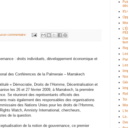
Fus
déc
It'
Opp
Mo
L'
PÉ
ucun commentaire:
Dan
fe
Rep
Les
vernance : droits individuels, développement économique et
Par
Les
lim
ational des Conférences de la Palmeraie – Marrakech
Nou
Géo
ntitulé « Démocratie, Droits de l’Homme, Décentralisation et
lim
anise les 26 et 27 février 2009, à Marrakech, la première
Rel
ce. Se réuniront des représentants officiels des
Toi
ens mais également des responsables des organisations
Commissaire des Nations Unies pour les droits de l’Homme,
Mon
ghts Watch, Amnisty International, chercheurs,
L'I
istes de la question.
La
Deu
onceptualisation de la notion de gouvernance, ce premier