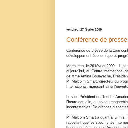
vendredi 27 février 2009
Conférence de presse
Conférence de presse de la 1ère confé
développement économique et progrès
Marrakech, le 26 février 2009 – L’In
aujourd’hui, au Centre international
de Mme Amina Bouayache, Présidente
M. Malcolm Smart, directeur du prog
International, marquant ainsi l’ouver
Le vice-Président de l’Institut Amad
l’heure actuelle, au niveau maghrebin
incontestables. De grandes disparité
M. Malcom Smart a quant à lui mis l’
rappelant que les spécificités inter
la non coopération avec Amnesty Inte