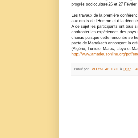
progrès socioculturel26 et 27 Févrie
Les travaux de la première conférenc
aux droits de l'Homme et à la décentra
A ce sujet les participants ont tous s
confronter les expériences des pays m
choisis puisque cette rencontre se tie
pacte de Marrakech annonçant la créa
(Algérie, Tunisie, Maroc, Libye et Ma
http://www.amadeusonline.org/pdf/e
Publié par
EVELYNE ABITBOL
à
11:37
A