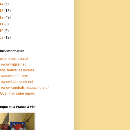
14
(6)
13
(13)
12
(49)
11
(8)
10
(6)
09
(19)
ités/Information
rrier international
p://www.vigile.net
oe, nouvelles locales
p://www.rue89.com
p://www.babelmed.net
p://www.combats-magazine.org/
 Quel magazine maroc
ique et la France à Fès!