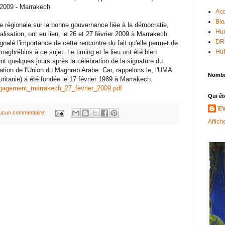
r 2009 - Marrakech
Acc
Bio
e régionale sur la bonne gouvernance liée à la démocratie,
Hum
lisation, ont eu lieu, le 26 et 27 février 2009 à Marrakech.
DR
ignalé l'importance de cette rencontre du fait qu'elle permet de
aghrébins à ce sujet. Le timing et le lieu ont été bien
Huf
nt quelques jours après la célébration de la signature du
tion de l'Union du Maghreb Arabe. Car, rappelons le, l'UMA
Nombr
uritanie) a été fondée le 17 février 1989 à Marrakech.
ngagement_marrakech_27_fevrier_2009.pdf
Qui êt
E
ucun commentaire:
Affich