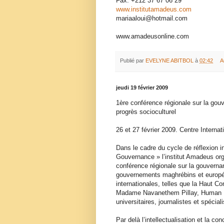
Fax: +212 37 67 06 29
www.institutamadeus.com
mariaaloui@hotmail.com
www.amadeusonline.com
Publié par
EVELYNE ABITBOL
à
02:42
A
jeudi 19 février 2009
1ère conférence régionale sur la gou
progrès socioculturel
26 et 27 février 2009. Centre Intern
Dans le cadre du cycle de réflexion i
Gouvernance » l’institut Amadeus org
conférence régionale sur la gouvernan
gouvernements maghrébins et europé
internationales, telles que la Haut 
Madame Navanethem Pillay, Human Ri
universitaires, journalistes et spécial
Par delà l’intellectualisation et la c