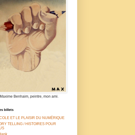
 Maxime Benhaim, peintre, mon ami.
es billets
ÉCOLE ET LE PLAISIR DU NUMÉRIQUE
ORY TELLING / HISTOIRES POUR
US
Hank