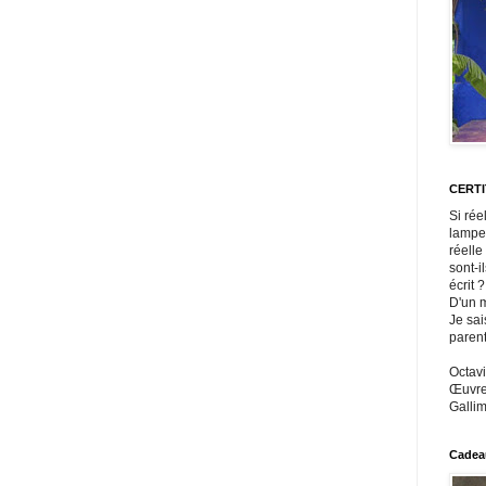
CERT
Si rée
lampe
réelle
sont-i
écrit ?
D'un m
Je sai
paren
Octavi
Œuvres
Gallim
Cadeau