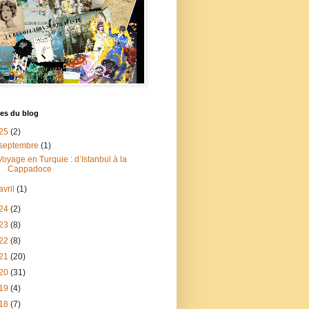
es du blog
25
(2)
septembre
(1)
Voyage en Turquie : d’Istanbul à la
Cappadoce
avril
(1)
24
(2)
23
(8)
22
(8)
21
(20)
20
(31)
19
(4)
18
(7)