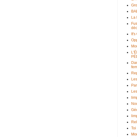
Gr
BAB
La 
Fus
déc
It'
Opp
Mo
L'
PÉ
Dan
fe
Rep
Les
Par
Les
lim
Nou
Géo
lim
Rel
Toi
Mon