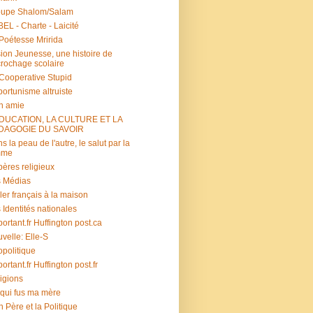
oupe Shalom/Salam
EL - Charte - Laicité
Poétesse Mririda
ion Jeunesse, une histoire de
rochage scolaire
s Cooperative Stupid
ortunisme altruiste
n amie
ÉDUCATION, LA CULTURE ET LA
DAGOGIE DU SAVOIR
s la peau de l'autre, le salut par la
mme
ères religieux
 Médias
ler français à la maison
 Identités nationales
portant.fr Huffington post.ca
velle: Elle-S
politique
portant.fr Huffington post.fr
igions
 qui fus ma mère
 Père et la Politique