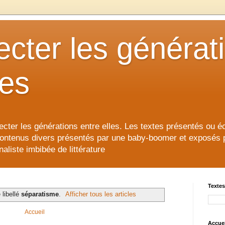
cter les générat
les
cter les générations entre elles. Les textes présentés ou éc
contenus divers présentés par une baby-boomer et exposés pour
aliste imbibée de littérature
Textes
 libellé
séparatisme
.
Afficher tous les articles
Accueil
Accuei