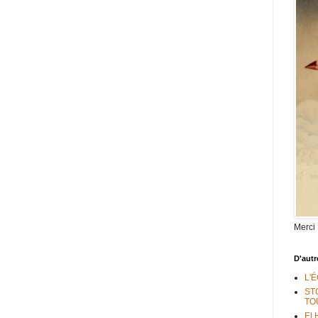
Merci
D'autr
L'
ST
TO
El 