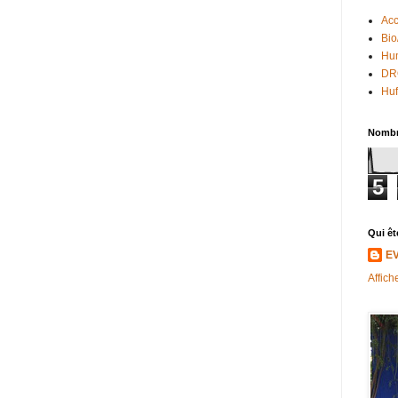
Acc
Bio
Hum
DR
Huf
Nombr
5
Qui êt
E
Affich