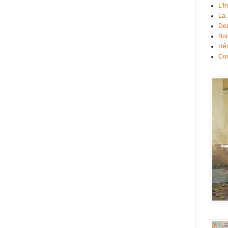
L'I
La
Deu
Bon
Rê
Con