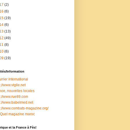
17
(2)
16
(6)
15
(19)
14
(6)
13
(13)
12
(49)
11
(8)
10
(6)
09
(19)
ités/Information
rrier international
p://www.vigile.net
oe, nouvelles locales
p://www.rue89.com
p://www.babelmed.net
p://www.combats-magazine.org/
 Quel magazine maroc
ique et la France à Fès!