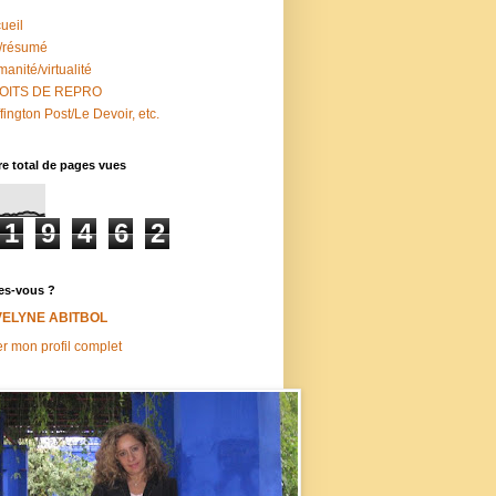
ueil
/résumé
anité/virtualité
OITS DE REPRO
fington Post/Le Devoir, etc.
e total de pages vues
1
9
4
6
2
es-vous ?
VELYNE ABITBOL
er mon profil complet