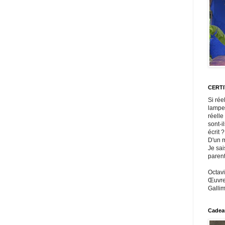
CERT
Si rée
lampe
réelle
sont-i
écrit ?
D'un m
Je sai
paren
Octavi
Œuvres
Gallim
Cadeau