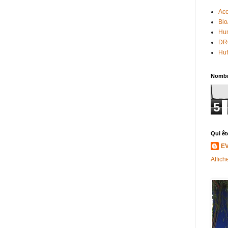
Acc
Bio
Hum
DR
Huf
Nombr
5
Qui êt
E
Affich