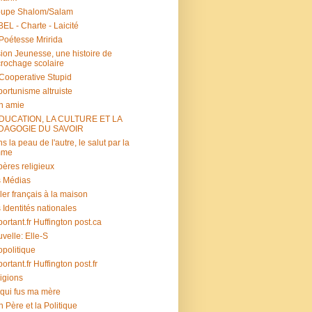
oupe Shalom/Salam
EL - Charte - Laicité
Poétesse Mririda
ion Jeunesse, une histoire de
rochage scolaire
s Cooperative Stupid
ortunisme altruiste
n amie
ÉDUCATION, LA CULTURE ET LA
DAGOGIE DU SAVOIR
s la peau de l'autre, le salut par la
mme
ères religieux
 Médias
ler français à la maison
 Identités nationales
portant.fr Huffington post.ca
velle: Elle-S
politique
portant.fr Huffington post.fr
igions
 qui fus ma mère
 Père et la Politique