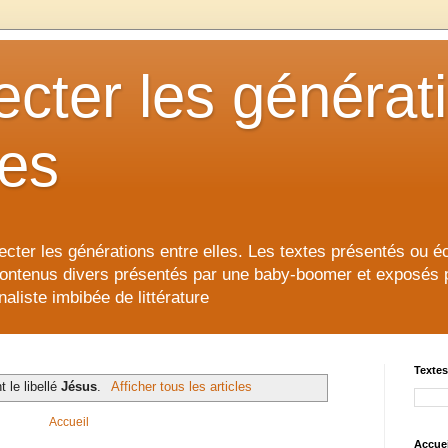
cter les générat
les
cter les générations entre elles. Les textes présentés ou éc
contenus divers présentés par une baby-boomer et exposés pour
aliste imbibée de littérature
Textes
t le libellé
Jésus
.
Afficher tous les articles
Accueil
Accuei