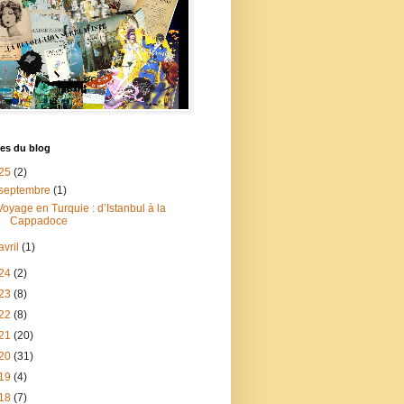
es du blog
25
(2)
septembre
(1)
Voyage en Turquie : d’Istanbul à la
Cappadoce
avril
(1)
24
(2)
23
(8)
22
(8)
21
(20)
20
(31)
19
(4)
18
(7)