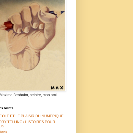
 Maxime Benhaim, peintre, mon ami.
es billets
ÉCOLE ET LE PLAISIR DU NUMÉRIQUE
ORY TELLING / HISTOIRES POUR
US
Hank