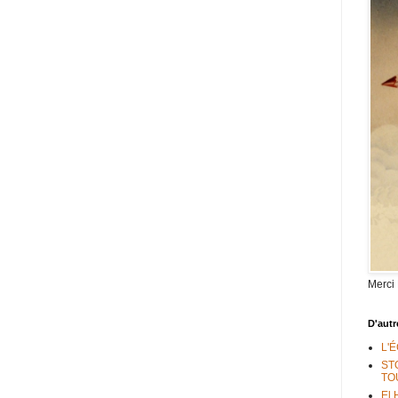
Merci
D'autr
L'
ST
TO
El 