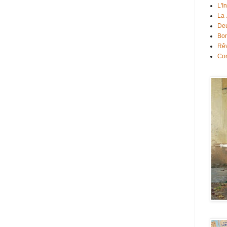
L'I
La
Deu
Bon
Rê
Con