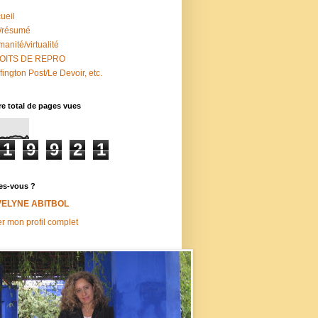
ueil
/résumé
anité/virtualité
OITS DE REPRO
fington Post/Le Devoir, etc.
e total de pages vues
1
9
9
2
1
es-vous ?
VELYNE ABITBOL
er mon profil complet