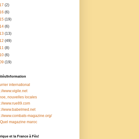
17
(2)
16
(6)
15
(19)
14
(6)
13
(13)
12
(49)
11
(8)
10
(6)
09
(19)
ités/Information
rrier international
p://www.vigile.net
oe, nouvelles locales
p://www.rue89.com
p://www.babelmed.net
p://www.combats-magazine.org/
 Quel magazine maroc
ique et la France à Fès!